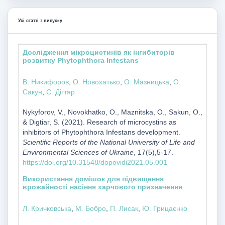
Усі статті з випуску
Дослідження мікроцистинів як інгибиторів
розвитку Phytophthora Infestans
В. Никифоров
,
О. Новохатько
,
О. Мазницька
,
О.
Сакун
,
С. Дігтяр
Nykyforov, V., Novokhatko, О., Maznitska, О., Sakun, О.,
& Digtiar, S. (2021). Research of microcystins as
inhibitors of Phytophthora Infestans development.
Scientific Reports of the National University of Life and
Environmental Sciences of Ukraine
, 17(5),5-17.
https://doi.org/10.31548/dopovidi2021.05.001
Використання домішок для підвищення
врожайності насіння харчового призначення
Л. Кричковська
,
М. Бобро
,
П. Лисак
,
Ю. Грицаєнко