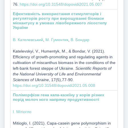
76.
https://doi.org/10.31548/dopovidi2021.05.007
Ефективність використання стимуляторів і
регуляторів росту при вирощуванні біомаси
міскантусу в умовах лівобережного лісостепу
України
В. Кателевський
,
М. Гументик
,
В. Бондар
Katelevskyi, V., Humentyk, М., & Bondar, V. (2021).
Efficiency of growth-promoting and regulating agents in
cultivation of miscanthus biomass in the conditions of the
left-bank forest steppe of Ukraine.
Scientific Reports of
the National University of Life and Environmental
Sciences of Ukraine
, 17(5),77-90.
https://doi.org/10.31548/dopovidi2021.05.008
Поліморфізм гена капа-казеїну у корів різних
порід молоч ного напряму продуктивності
I. Мітіогло
Mitioglo, I. (2021). Capa-casein gene polymorphism in