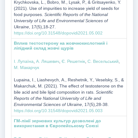
Krychkovska, L., Bobro, M., Lysak, Р., & Gritsayenko, Y.
(2021). Use of impurities to increase yield of seeds for
food purposes.
Scientific Reports of the National
University of Life and Environmental Sciences of
Ukraine
, 17(5),18-27.
https://doi.org/10.31548/dopovidi2021.05.002
Вплив тестостерону на жовчнокислотний і
ліпідний склад жовчі щурів
І. Лупаїна
,
А. Ляшевич
,
Є. Решетнік
,
С. Весельський
,
М. Макарчук
Lupaina, І., Liashevych, А., Reshetnik, Y., Veselsky, S., &
Makarchuk, М. (2021). The effect of testosterone on the
bile acid and bile lipid composition in rats.
Scientific
Reports of the National University of Life and
Environmental Sciences of Ukraine
, 17(5),28-38.
https://doi.org/10.31548/dopovidi2021.05.003
ГМ-лінії зернових культур дозволені до
використання в Європейському Союзі