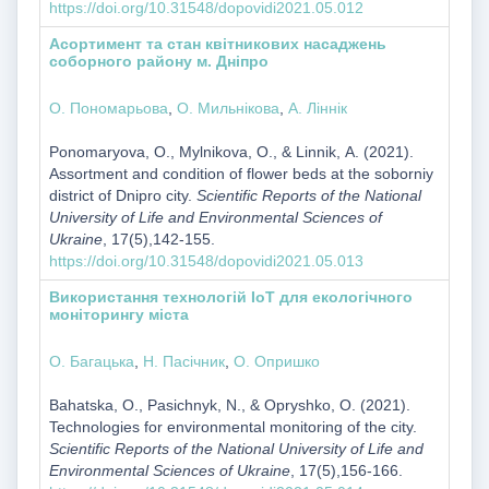
https://doi.org/10.31548/dopovidi2021.05.012
Асортимент та стан квітникових насаджень
соборного району м. Дніпро
О. Пономарьова
,
О. Мильнікова
,
А. Ліннік
Ponomaryova, О., Mylnikova, O., & Linnik, А. (2021).
Assortment and condition of flower beds at the soborniy
district of Dnipro city.
Scientific Reports of the National
University of Life and Environmental Sciences of
Ukraine
, 17(5),142-155.
https://doi.org/10.31548/dopovidi2021.05.013
Використання технологій IoT для екологічного
моніторингу міста
О. Багацька
,
Н. Пасічник
,
О. Опришко
Bahatska, O., Pasichnyk, N., & Opryshko, О. (2021).
Technologies for environmental monitoring of the city.
Scientific Reports of the National University of Life and
Environmental Sciences of Ukraine
, 17(5),156-166.