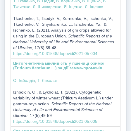
Т. Ткаченко
,
В. Цедик
,
В. Корнієнко
,
В. Іщенко
,
В.
Ткаченко
,
Л. Шинкаренко
,
Я. Іщенко
,
Л. Іщенко
Tkachenko, T., Tsedyk, V., Kornienko, V., Ischenko, V.,
Tkachenko, V., Shynkarenko, L., Ishchenko, Ya., &
Ischenko, L. (2021). Analysis of gm crops allowed for
using in the European Union.
Scientific Reports of the
National University of Life and Environmental Sciences
of Ukraine
, 17(5),39-48.
https://doi.org/10.31548/dopovidi2021.05.004
Цитогенетична мінливість у пшениці озимої
(Triticum Aestivum L.) за дії гамма-променів
О. Іжболдін
,
Т. Лихолат
Izhboldin, О., & Lykholat, T. (2021). Cytogenetic
variability of winter wheat (Triticum Aestivum L.) under
gamma-rays action.
Scientific Reports of the National
University of Life and Environmental Sciences of
Ukraine
, 17(5),49-59.
https://doi.org/10.31548/dopovidi2021.05.005