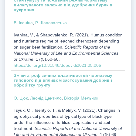
Стан гумусу та поживний режим чорнозему
вилугуваного залежно від удобрення буряків
цукрових
В. Іваніна
,
Р. Шаповаленко
Ivanina, V., & Shapovalenko, R. (2021). Humus condition
and nutrients regime of leached chernozem depending
on sugar beet fertilization.
Scientific Reports of the
National University of Life and Environmental Sciences
of Ukraine
, 17(5),60-68.
https://doi.org/10.31548/dopovidi2021.05.006
Зміни агрофізичних властивостей чорнозему
типового під впливом застосування добрив і
обробітку грунту
О. Цюк
,
Леонід Центило
,
Вікторія Мельник
Tsyuk, O., Tsentylo, T., & Melnyk, V. (2021). Changes in
agrophysical properties of typical type of black type
under the influence of fertilizer application and soil
treatment.
Scientific Reports of the National University of
Life and Environmental Sciences of Ukraine
, 17(5),69-