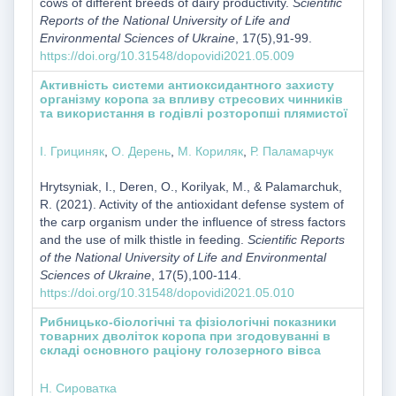
cows of different breeds of dairy productivity.
Scientific
Reports of the National University of Life and
Environmental Sciences of Ukraine
, 17(5),91-99.
https://doi.org/10.31548/dopovidi2021.05.009
Активність системи антиоксидантного захисту
організму коропа за впливу стресових чинників
та використання в годівлі розторопші плямистої
І. Грициняк
,
О. Дерень
,
М. Кориляк
,
Р. Паламарчук
Hrytsyniak, І., Deren, О., Korilyak, М., & Palamarchuk,
R. (2021). Activity of the antioxidant defense system of
the carp organism under the influence of stress factors
and the use of milk thistle in feeding.
Scientific Reports
of the National University of Life and Environmental
Sciences of Ukraine
, 17(5),100-114.
https://doi.org/10.31548/dopovidi2021.05.010
Рибницько-біологічні та фізіологічні показники
товарних дволіток коропа при згодовуванні в
складі основного раціону голозерного вівса
Н. Сироватка