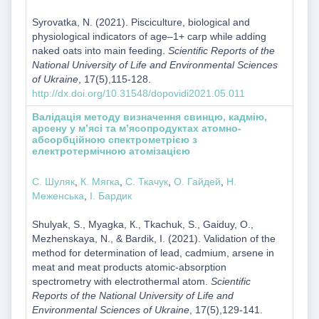
Syrovatka, N. (2021). Pisciculture, biological and
physiological indicators of age–1+ carp while adding
naked oats into main feeding.
Scientific Reports of the
National University of Life and Environmental Sciences
of Ukraine
, 17(5),115-128.
http://dx.doi.org/10.31548/dopovidi2021.05.011
Валідація методу визначення свинцю, кадмію,
арсену у м’ясі та м’ясопродуктах атомно-
абсорбційною спектрометрією з
електротермічною атомізацією
С. Шуляк
,
К. Мягка
,
С. Ткачук
,
О. Гайдей
,
Н.
Меженська
,
І. Бардик
Shulyak, S., Myagka, К., Tkachuk, S., Gaiduy, О.,
Mezhenskaya, N., & Bardik, I. (2021). Validation of the
method for determination of lead, cadmium, arsene in
meat and meat products atomic-absorption
spectrometry with electrothermal atom.
Scientific
Reports of the National University of Life and
Environmental Sciences of Ukraine
, 17(5),129-141.