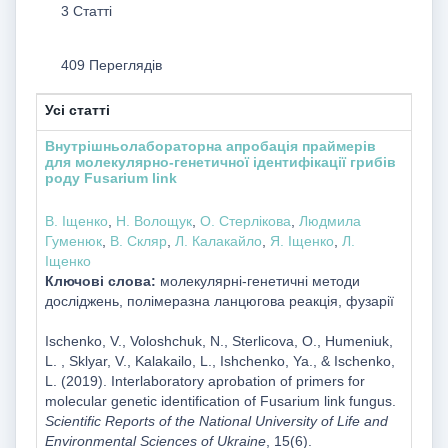
3 Статті
409 Переглядів
Усі статті
Внутрішньолабораторна апробація праймерів
для молекулярно-генетичної ідентифікації грибів
роду Fusarium link
В. Іщенко
,
Н. Волощук
,
О. Стерлікова
,
Людмила
Гуменюк
,
В. Скляр
,
Л. Калакайло
,
Я. Іщенко
,
Л.
Іщенко
Ключові слова:
молекулярні-генетичні методи
досліджень, полімеразна ланцюгова реакція, фузарії
Ischenko, V., Voloshchuk, N., Sterlicova, O., Humeniuk,
L. , Sklyar, V., Kalakailo, L., Ishchenko, Ya., & Ischenko,
L. (2019). Interlaboratory aprobation of primers for
molecular genetic identification of Fusarium link fungus.
Scientific Reports of the National University of Life and
Environmental Sciences of Ukraine
, 15(6).