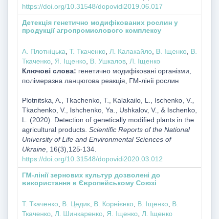
https://doi.org/10.31548/dopovidi2019.06.017
Детекція генетично модифікованих рослин у
продукції агропромислового комплексу
А. Плотніцька
,
Т. Ткаченко
,
Л. Калакайло
,
В. Іщенко
,
В.
Ткаченко
,
Я. Іщенко
,
В. Ушкалов
,
Л. Іщенко
Ключові слова:
генетично модифіковані організми,
полімеразна ланцюгова реакція, ГМ-лінії рослин
Plotnitska, A., Tkachenko, T., Kalakailo, L., Ischenko, V.,
Tkachenko, V., Ishchenko, Ya., Ushkalov, V., & Ischenko,
L. (2020). Detection of genetically modified plants in the
agricultural products.
Scientific Reports of the National
University of Life and Environmental Sciences of
Ukraine
, 16(3),125-134.
https://doi.org/10.31548/dopovidi2020.03.012
ГМ-лінії зернових культур дозволені до
використання в Європейському Союзі
Т. Ткаченко
,
В. Цедик
,
В. Корнієнко
,
В. Іщенко
,
В.
Ткаченко
,
Л. Шинкаренко
,
Я. Іщенко
,
Л. Іщенко