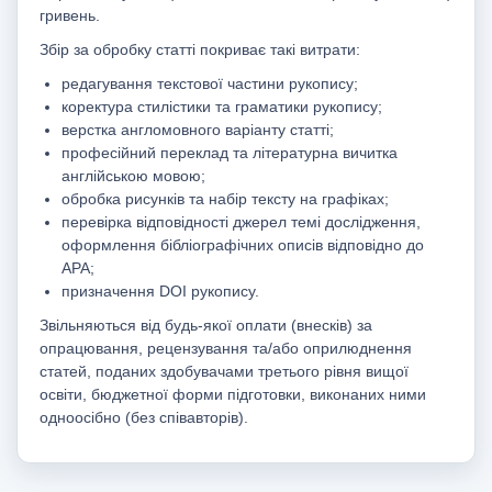
гривень.
Збір за обробку статті покриває такі витрати:
редагування текстової частини рукопису;
коректура стилістики та граматики рукопису;
верстка англомовного варіанту статті;
професійний переклад та літературна вичитка
англійською мовою;
обробка рисунків та набір тексту на графіках;
перевірка відповідності джерел темі дослідження,
оформлення бібліографічних описів відповідно до
АРА;
призначення DОІ рукопису.
Звільняються від будь-якої оплати (внесків) за
опрацювання, рецензування та/або оприлюднення
статей, поданих здобувачами третього рівня вищої
освіти, бюджетної форми підготовки, виконаних ними
одноосібно (без співавторів).