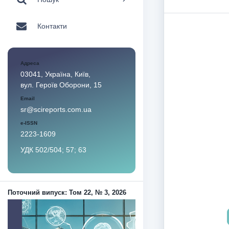
Контакти
Адреса
03041, Україна, Київ,
вул. Героїв Оборони, 15
Email
sr@scireports.com.ua
e-ISSN
2223-1609
УДК 502/504; 57; 63
Поточний випуск: Том 22, № 3, 2026