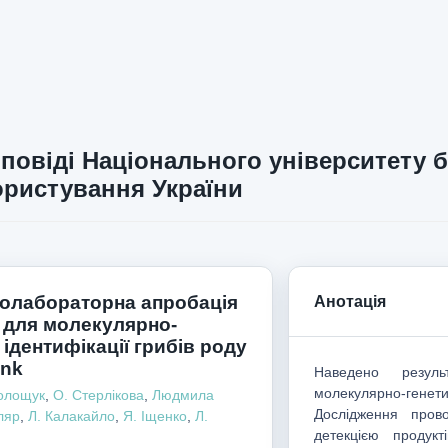
повіді Національного університету б
ристування України
олабораторна апробація
Анотація
 для молекулярно-
 ідентифікації грибів роду
ink
Наведено резуль
молекулярно-генети
олощук
,
О. Стерлікова
,
Людмила
Дослідження пров
ляр
,
Л. Калакайло
,
Я. Іщенко
,
Л.
детекцією продукт