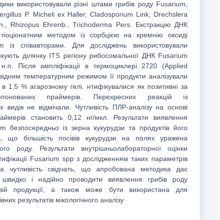
дики використовували різні штами грибів роду Fusarium,
ergillus P. Micheli ex Haller, Cladosporium Link, Drechslera
en., Rhizopus Ehrenb., Trichoderma Pers. Екстракцію ДНК
н-тіоціонатним методом із сорбцією на кремнію оксиді
 із співавторами. Для досліджень використовували
кують ділянку ITS регіону рибосомальної ДНК Fusarium
н.п. Після ампліфікації в термоциклері 2720 (Applied
повідним температурним режимом її продукти аналізували
в 1,5 % агарозному гелі. нтифікувалися як позитивні за
понованих праймерів. Перехресних реакцій із
х видів не відмічали. Чутливість ПЛР-аналізу на основі
аймерів становить 0,12 нг/мкл. Результати виявлення
um безпосередньо із зерна кукурудзи та продуктів його
ь, що більшість посівів кукурудзи на полях уражена
ого роду. Результати внутрішньолабораторної оцінки
тифікації Fusarium spp з дослідженням таких параметрів
та чутливість свідчать, що апробована методика дає
 швидко і надійно проводити виявлення грибів роду
вій продукції, а також може бути використана для
вних результатів мікологічного аналізу