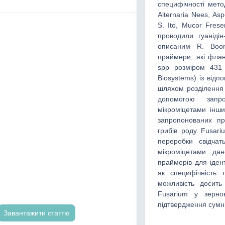
специфічності мето
Alternaria Nees, Asp
S. Ito, Mucor Fres
проводили гуаніді
описаним R. Boom
праймери, які флан
spp розміром 431 
Biosystems) із від
шляхом розділення 
допомогою запро
мікроміцетами інши
запропонованих пр
грибів роду Fusari
переробки свідчат
мікроміцетами дан
праймерів для іден
як специфічність 
можливість досить
Fusarium у зерно
підтвердження сумні
Завантажити статтю