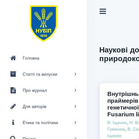
Наукові до
природоко
Головна
Статті та випуски
Про журнал
Внутрішнь
праймерів
Для авторів
генетичної
Fusarium l
Етика та політики
В. Іщенко
,
Н. В
Гуменюк
,
В. Ск
Іщенко
Пошук