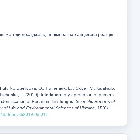
чні методи досліджень, полімеразна ланцюгова реакція,
uk, N., Sterlicova, O., Humeniuk, L. , Sklyar, V., Kalakailo,
 Ischenko, L. (2019). Interlaboratory aprobation of primers
 identification of Fusarium link fungus.
Scientific Reports of
ty of Life and Environmental Sciences of Ukraine
, 15(6).
1548/dopovidi2019.06.017