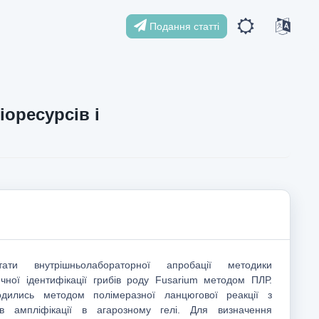
Подання статті
іоресурсів і
тати внутрішньолабораторної апробації методики
чної ідентифікації грибів роду Fusarium методом ПЛР.
одились методом полімеразної ланцюгової реакції з
ів ампліфікації в агарозному гелі. Для визначення