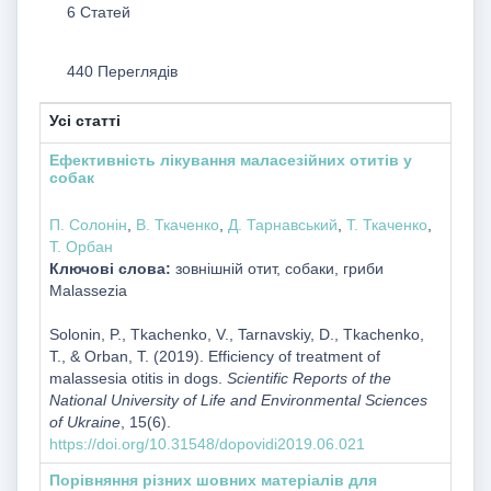
6 Статей
440 Переглядів
Усі статті
Ефективність лікування маласезійних отитів у
собак
П. Солонін
,
В. Ткаченко
,
Д. Тарнавський
,
Т. Ткаченко
,
Т. Орбан
Ключові слова:
зовнішній отит, собаки, гриби
Malassezia
Solonin, P., Tkachenko, V., Tarnavskiy, D., Tkachenko,
T., & Orban, T. (2019). Efficiency of treatment of
malassesia otitis in dogs.
Scientific Reports of the
National University of Life and Environmental Sciences
of Ukraine
, 15(6).
https://doi.org/10.31548/dopovidi2019.06.021
Порівняння різних шовних матеріалів для