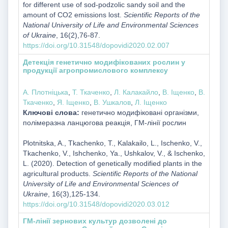
for different use of sod-podzolic sandy soil and the
amount of CO2 emissions lost.
Scientific Reports of the
National University of Life and Environmental Sciences
of Ukraine
, 16(2),76-87.
https://doi.org/10.31548/dopovidi2020.02.007
Детекція генетично модифікованих рослин у
продукції агропромислового комплексу
А. Плотніцька
,
Т. Ткаченко
,
Л. Калакайло
,
В. Іщенко
,
В.
Ткаченко
,
Я. Іщенко
,
В. Ушкалов
,
Л. Іщенко
Ключові слова:
генетично модифіковані організми,
полімеразна ланцюгова реакція, ГМ-лінії рослин
Plotnitska, A., Tkachenko, T., Kalakailo, L., Ischenko, V.,
Tkachenko, V., Ishchenko, Ya., Ushkalov, V., & Ischenko,
L. (2020). Detection of genetically modified plants in the
agricultural products.
Scientific Reports of the National
University of Life and Environmental Sciences of
Ukraine
, 16(3),125-134.
https://doi.org/10.31548/dopovidi2020.03.012
ГМ-лінії зернових культур дозволені до