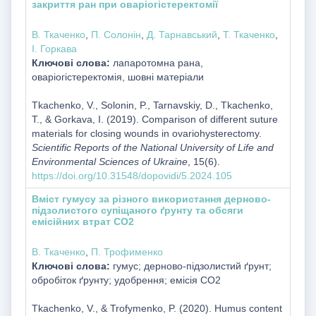
закриття ран при оваріогістеректомії
В. Ткаченко
,
П. Солонін
,
Д. Тарнавський
,
Т. Ткаченко
,
І. Горкава
Ключові слова:
лапаротомна рана,
оваріогістеректомія, шовні матеріали
Tkachenko, V., Solonin, P., Tarnavskiy, D., Tkachenko,
T., & Gorkava, I. (2019). Comparison of different suture
materials for closing wounds in ovariohysterectomy.
Scientific Reports of the National University of Life and
Environmental Sciences of Ukraine
, 15(6).
https://doi.org/10.31548/dopovidi/5.2024.105
Вміст гумусу за різного використання дерново-
підзолистого супіщаного ґрунту та обсяги
емісійних втрат СО2
В. Ткаченко
,
П. Трофименко
Ключові слова:
гумус; дерново-підзолистий ґрунт;
обробіток ґрунту; удобрення; емісія СО2
Tkachenko, V., & Trofymenko, P. (2020). Humus content