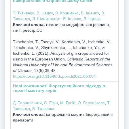
використання в Європейському Союзі
Т. Ткаченко
,
В. Цедик
,
В. Корнієнко
,
В. Іщенко
,
В.
Ткаченко
,
Л. Шинкаренко
,
Я. Іщенко
,
Л. Іщенко
Ключові слова:
генетично модифіковані рослини,
лінії, реєстр ЄС
Tkachenko, T., Tsedyk, V., Kornienko, V., Ischenko, V.,
Tkachenko, V., Shynkarenko, L., Ishchenko, Ya., &
Ischenko, L. (2021). Analysis of gm crops allowed for
using in the European Union.
Scientific Reports of the
National University of Life and Environmental Sciences
of Ukraine
, 17(5),39-48.
https://doi.org/10.31548/dopovidi2021.05.004
Нові можливості біорегуляційного підходу в
терапії маститу корів
Д. Тарнавський
,
С. Гірін
,
М. Гулій
,
О. Горенькова
,
Т.
Ткаченко
,
В. Ткаченко
Ключові слова:
катаральний мастит, біорегуляційні
препарати