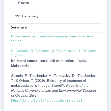
1 Стаття
391 Перегляд
Усі статті
Ефективність лікування маласезійних отитів у
собак
П. Солонін
,
В. Ткаченко
,
Д. Тарнавський
,
Т. Ткаченко
,
Т. Орбан
Ключові слова:
зовнішній отит, собаки, гриби
Malassezia
Solonin, P., Tkachenko, V., Tarnavskiy, D., Tkachenko,
T., & Orban, T. (2019). Efficiency of treatment of
malassesia otitis in dogs.
Scientific Reports of the
National University of Life and Environmental Sciences
of Ukraine
, 15(6).
https://doi.org/10.31548/dopovidi2019.06.021