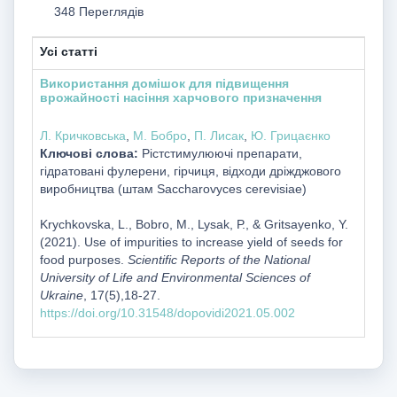
348 Переглядів
Усі статті
Використання домішок для підвищення
врожайності насіння харчового призначення
Л. Кричковська
,
М. Бобро
,
П. Лисак
,
Ю. Грицаєнко
Ключові слова:
Рістстимулюючі препарати,
гідратовані фулерени, гірчиця, відходи дріжджового
виробництва (штам Saccharovyces cerevisiae)
Krychkovska, L., Bobro, M., Lysak, Р., & Gritsayenko, Y.
(2021). Use of impurities to increase yield of seeds for
food purposes.
Scientific Reports of the National
University of Life and Environmental Sciences of
Ukraine
, 17(5),18-27.
https://doi.org/10.31548/dopovidi2021.05.002