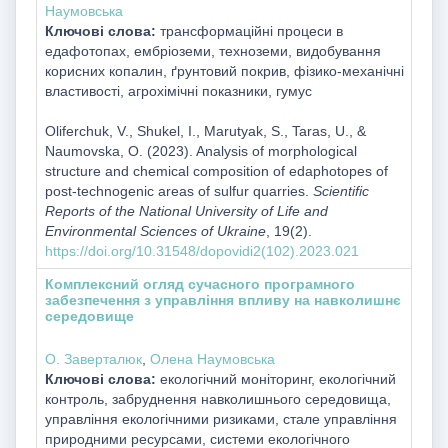
Наумовська
Ключові слова:
трансформаційні процеси в
едафотопах, ембріоземи, техноземи, видобування
корисних копалин, ґрунтовий покрив, фізико-механічні
властивості, агрохімічні показники, гумус
Oliferchuk, V., Shukel, I., Marutyak, S., Taras, U., &
Naumovska, O. (2023). Analysis of morphological
structure and chemical composition of edaphotopes of
post-technogenic areas of sulfur quarries.
Scientific
Reports of the National University of Life and
Environmental Sciences of Ukraine
, 19(2).
https://doi.org/10.31548/dopovidi2(102).2023.021
Комплексний огляд сучасного програмного
забезпечення з управління впливу на навколишнє
середовище
O. Заверталюк
,
Олена Наумовська
Ключові слова:
екологічний моніторинг, екологічний
контроль, забруднення навколишнього середовища,
управління екологічними ризиками, стале управління
природними ресурсами, системи екологічного