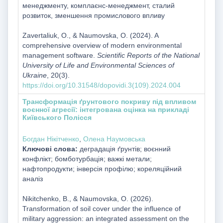
менеджменту, комплаєнс-менеджмент, сталий
розвиток, зменшення промислового впливу
Zavertaliuk, O., & Naumovska, O. (2024). A
comprehensive overview of modern environmental
management software.
Scientific Reports of the National
University of Life and Environmental Sciences of
Ukraine
, 20(3).
https://doi.org/10.31548/dopovidi.3(109).2024.004
Трансформація ґрунтового покриву під впливом
воєнної агресії: інтегрована оцінка на прикладі
Київського Полісся
Богдан Нікітченко
,
Олена Наумовська
Ключові слова:
деградація ґрунтів; воєнний
конфлікт; бомботурбація; важкі метали;
нафтопродукти; інверсія профілю; кореляційний
аналіз
Nikitchenko, B., & Naumovska, O. (2026).
Transformation of soil cover under the influence of
military aggression: an integrated assessment on the