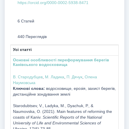
https://orcid.org/0000-0002-5938-8471
6 Статей
440 Переглядів
Усі статті
Основні особливості переформування берегів
Канівського водосховища
В. Стародубцев
,
М. Ладика
,
П. Дячук
,
Олена
Наумовська
Ключові слова:
водосховище, ерозія, захист берегів,
дистанційне зондування землі
Starodubtsev, V., Ladyka, M., Dyachuk, Р., &
Naumovska, O. (2021). Main features of reforming the
coasts of Kaniv.
Scientific Reports of the National
University of Life and Environmental Sciences of
Ukraine
, 17(6),73-85.