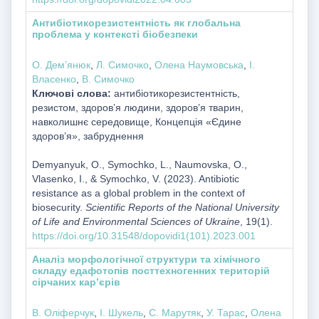
Антибіотикорезистентність як глобальна
проблема у контексті біобезпеки
О. Демʼянюк
,
Л. Симочко
,
Олена Наумовська
,
І.
Власенко
,
В. Симочко
Ключові слова:
антибіотикорезистентність,
резистом, здоровʼя людини, здоровʼя тварин,
навколишнє середовище, Концепція «Єдине
здоровʼя», забруднення
Demyаnyuk, O., Symochko, L., Naumovska, O.,
Vlasenko, I., & Symochko, V. (2023). Antibiotic
resistance as a global problem in the context of
biosecurity.
Scientific Reports of the National University
of Life and Environmental Sciences of Ukraine
, 19(1).
https://doi.org/10.31548/dopovidi1(101).2023.001
Аналіз морфологічної структури та хімічного
складу едафотопів посттехногенних територій
сірчаних кар’єрів
В. Оліферчук
,
І. Шукель
,
С. Марутяк
,
У. Тарас
,
Олена