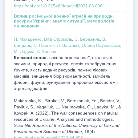
https://doi.org/10.31548/dopovidi2021.06.006
Вплив російської воєнної агресії на природні
ресурси України: аналіз ситуації, методологія
оцінювання
Н. Макаренко
,
Віта Строкаль
,
Є. Бережняк
,
В.
Бондарь
,
С. Павлюк
,
Л. Вагалюк
,
Олена Наумовська
,
М. Ладика
,
А. Ковпак
Ключові слова:
воєнна агресія росії, екологічні
злочини, природні ресурси, ерозія та забруднення
ґрунтів, якість водних ресурсів, пожежі лісових
масивів, знищення біорізноманітності, загибель
флори і фауни, руйнування природних екосистем і
агроландшафтів
Makarenko, N., Strokal, V., Berezhniak, Ye., Bondar, V.,
Pavliuk, S., Vagaliuk, L., Naumovska, O., Ladyka, M., &
Kovpak, A. (2022). The war consequences on natural
resources of Ukraine: Analyses and methodologies.
Scientific Reports of the National University of Life and
Environmental Sciences of Ukraine
, 18(4).
https://doi.org/dopovidi2022.04.003