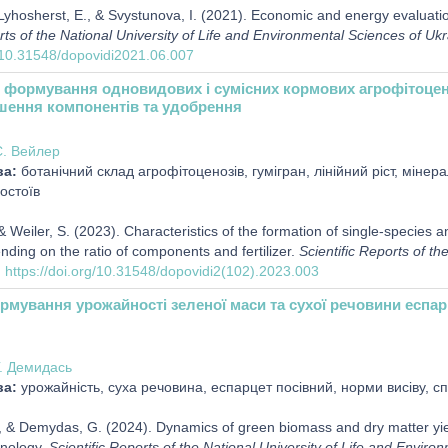
yhosherst, Е., & Svystunova, I. (2021). Economic and energy evaluatio
rts of the National University of Life and Environmental Sciences of Uk
g/10.31548/dopovidi2021.06.007
 формування одновидових і сумісних кормових агрофітоцено
ошення компонентів та удобрення
. Вейлер
ва:
ботанічний склад агрофітоценозів, гумігран, лінійний ріст, мінер
остоїв
 Weiler, S. (2023). Characteristics of the formation of single-species 
ding on the ratio of components and fertilizer.
Scientific Reports of th
.
https://doi.org/10.31548/dopovidi2(102).2023.003
рмування урожайності зеленої маси та сухої речовини еспар
. Демидась
ва:
урожайність, суха речовина, еспарцет посівний, норми висіву, с
 & Demydas, G. (2024). Dynamics of green biomass and dry matter yiel
hnology.
Scientific Reports of the National University of Life and Enviro