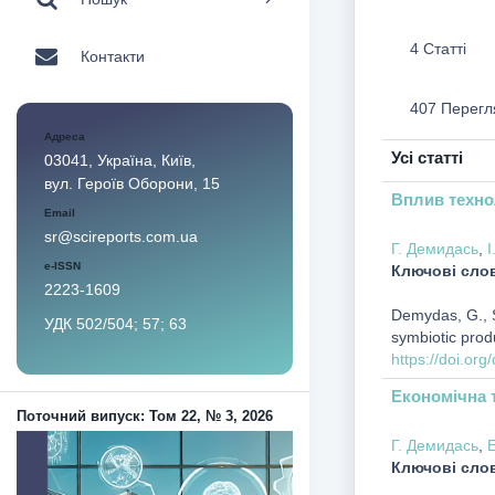
4 Статті
Контакти
407 Перегл
Адреса
Усі статті
03041, Україна, Київ,
вул. Героїв Оборони, 15
Вплив техно
Email
sr@scireports.com.ua
Г. Демидась
,
І
e-ISSN
Ключові сло
2223-1609
Demydas, G., S
УДК 502/504; 57; 63
symbiotic produ
https://doi.or
Економічна т
Поточний випуск: Том 22, № 3, 2026
Г. Демидась
,
Е
Ключові сло