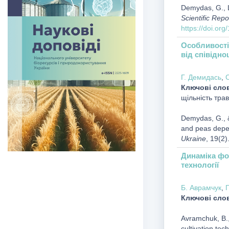
Demydas, G., L
Scientific Repo
https://doi.or
Особливості
від співідн
Г. Демидась
,
С
Ключові сло
щільність трав
Demydas, G., &
and peas depen
Ukraine
, 19(2)
Динаміка фо
технології
Б. Аврамчук
,
Г
Ключові сло
Avramchuk, B.,
cultivation tec