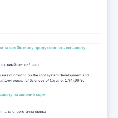
и та симбіотичну продуктивність еспарцету
чок, симбіотичний азот
asures of growing on the root system development and
e and Environmental Sciences of Ukraine
, 17(4),88-96.
арцету на зелений корм
ічна та енергетична оцінка