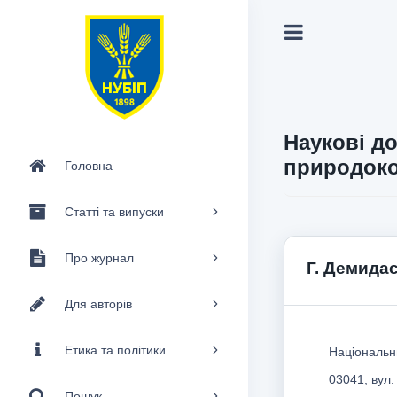
Наукові до
природоко
Головна
Статті та випуски
Про журнал
Г. Демида
Для авторів
Етика та політики
Національни
03041, вул.
Пошук