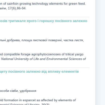
n of sainfoin growing technology elements for green feed.
raine
, 17(6),86-94.
зів тритикале ярого і горошку посівного залежно
альні добрива, площа листкової поверхні, частка листя,
and compatible forage agrophytocoenoses of tritical yargo
e National University of Life and Environmental Sciences of
цету посівного залежно від впливу елементів
пособи сівби, удобрення
d formation in esparcet as affected by elements of
nmental Sciences of Ukraine
, 20(3).