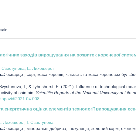
ядів
логічних заходів вирощування на розвиток кореневої систем
. Свистунова
,
Е. Лихошерст
ва:
еспарцет, сорт, маса коренів, кількість та маса кореневих бульбо
vystunova, I., & Lyhosherst, Е. (2021). Influence of technological me
ctivity of sainfoin.
Scientific Reports of the National University of Lif
g/dopovidi2021.04.008
а енергетична оцінка елементів технології вирощування есп
. Лихошерст
,
І. Свистунова
ва:
еспарцет, мінеральні добрива, інокуляція, зелений корм, економ