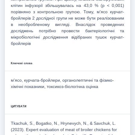
клітин інфузорії збільшувалась на 43,0 % (p < 0,001)
порівняно з контрольною групою. Тому, м'ясо курчат-
бройлерів 2 дослідної групи не може бути реалізованим
в необробленому вигляді. Внаслідок проведених
досліджень потрібно провести бактеріологічні та
мікробіологічні дослідження відібраних тушок курчат-
бройлерів
Ключові слова
м'ясо, курчата-бройлери, органолептичні та фізико-
хімічні показники, токсикоз-біологічна оцінка
ЦИТУВАТИ
Tkachuk, S., Bogatko, N., Hrynevych, N., & Savchuk, L.
(2023). Expert evaluation of meat of broiler chickens for