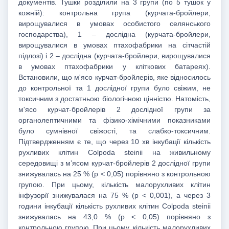
документів. Тушки розділили на 3 групи (по 5 тушок у
кожній): контрольна група (курчата-бройлери,
вирощувалися в умовах особистого селянського
господарства), 1 – дослідна (курчата-бройлери,
вирощувалися в умовах птахофабрики на сітчастій
підлозі) і 2 – дослідна (курчата-бройлери, вирощувалися
в умовах птахофабрики у кліткових батареях).
Встановили, що м'ясо курчат-бройлерів, яке відносилось
до контрольної та 1 дослідної групи було свіжим, не
токсичним з достатньою біологічною цінністю. Натомість,
м'ясо курчат-бройлерів 2 дослідної групи за
органолептичними та фізико-хімічними показниками
було сумнівної свіжості, та слабко-токсичним.
Підтвердженням є те, що через 10 хв інкубації кількість
рухливих клітин Colpoda steinii на живильному
середовищі з м’ясом курчат-бройлерів 2 дослідної групи
знижувалась на 25 % (p < 0,05) порівняно з контрольною
групою. При цьому, кількість малорухливих клітин
інфузорії знижувалася на 75 % (p < 0,001), а через 3
години інкубації кількість рухливих клітин Colpoda steinii
знижувалась на 43,0 % (p < 0,05) порівняно з
контрольною групою. При цьому, кількість малорухливих