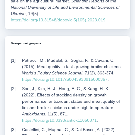
sale on the agricultural market.
Scientific Reports of the
National University of Life and Environmental Sciences of
Ukraine
, 19(5).
https://doi.org/10.31548/dopovidi5(105).2023.019
Використані джерела
Petracci, M., Mudalal, S., Soglia, F., & Cavani, C.
(2015). Meat quality in fast-growing broiler chickens.
World's Poultry Science Journal
, 71(2), 363-374.
https://doi.org/10.1017/S0043933915000367
.
Son, J., Kim, H.-J., Hong, E.-C., & Kang, H.-K.
(2022). Effects of stocking density on growth
performance, antioxidant status and meat quality of
finisher broiler chickens under high temperature.
Antioxidants
, 11(5), 871.
https://doi.org/10.3390/antiox11050871
.
Castellini, C., Mugnai, C., & Dal Bosco, A. (2022).