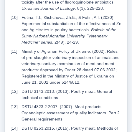
toxicity after the use of fluoroquinolone antibiotics.
Ukrainian Journal of Ecology
, 8(3), 225-228.
Fotina, T.I., Klishchova, Zh.E., & Fotin, A.I. (2020).
Experimental substantiation of the effectiveness of Zn
and Ag citrates in poultry bacteriosis.
Bulletin of the
Sumy National Agrarian University. "Veterinary
Medicine" series
, 2(49), 24-29.
Ministry of Agrarian Policy of Ukraine. (2002). Rules
of pre-slaughter veterinary inspection of animals and
veterinary-sanitary examination of meat and meat
products: Approved by Order 28 dated 07.06.2002;
Registered in the Ministry of Justice of Ukraine on
June 21, 2002 under 524/6812.
DSTU 3143:2013. (2013). Poultry meat. General
technical conditions.
DSTU 4823.2:2007. (2007). Meat products.
Organoleptic assessment of quality indicators. Part 2.
General requirements.
DSTU 8253:2015. (2015). Poultry meat. Methods of