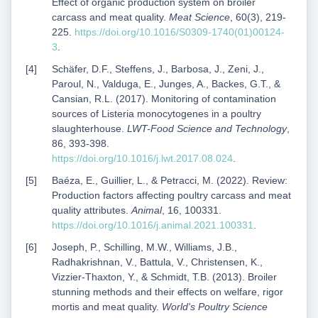
Effect of organic production system on broiler
carcass and meat quality.
Meat Science
, 60(3), 219-
225.
https://doi.org/10.1016/S0309-1740(01)00124-
3
.
Schäfer, D.F., Steffens, J., Barbosa, J., Zeni, J.,
Paroul, N., Valduga, E., Junges, A., Backes, G.T., &
Cansian, R.L. (2017). Monitoring of contamination
sources of Listeria monocytogenes in a poultry
slaughterhouse.
LWT-Food Science and Technology
,
86, 393-398.
https://doi.org/10.1016/j.lwt.2017.08.024
.
Baéza, E., Guillier, L., & Petracci, M. (2022). Review:
Production factors affecting poultry carcass and meat
quality attributes.
Animal
, 16, 100331.
https://doi.org/10.1016/j.animal.2021.100331
.
Joseph, P., Schilling, M.W., Williams, J.B.,
Radhakrishnan, V., Battula, V., Christensen, K.,
Vizzier-Thaxton, Y., & Schmidt, T.B. (2013). Broiler
stunning methods and their effects on welfare, rigor
mortis and meat quality.
World's Poultry Science