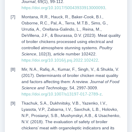
Journal
, 69(1), 99-112.
https://doi.org/10.1017/S0043933913000093
.
Montana, R.R., Hauck, R., Baker-Cook, B.I.,
Osborne, R.C., Pal, A., Terra, M.T.B., Sims, G.,
Urrutia, A., Orellana-Galindo, L., Reina, M.,
DeVillena, J.F., & Bourassa, D.V. (2023). Meat quality
of broiler chickens processed using electrical and
controlled atmosphere stunning systems.
Poultry
Science
, 102(3), article number 102422.
https://doi.org/10.1016/j.psj.2022.102422
.
Mir, N.A., Rafiq, A., Kumar, F., Singh, V., & Shukla, V.
(2017). Determinants of broiler chicken meat quality
and factors affecting them: A review.
Journal of Food
Science and Technology
, 54, 2997-3009.
https://doi.org/10.1007/s13197-017-2789-z
.
Tkachuk, S.A., Dukhnitsky, V.B., Yazenko, I.V.,
Lyasota, V.P., Zabarna, I.V., Savchuk, L.B., Holovko,
N.P., Prosianyi, S.B., Mushynskyi, A.B., & Usachenko,
N.V. (2018). The evaluation of safety of broiler
chickens’ meat with organoleptic indicators and its