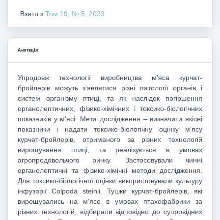
Взято з
Том 19, № 5, 2023
Анотація
Упродовж технології виробництва м’яса курчат-
бройлерів можуть з’являтися різні патології органів і
систем організму птиці, та як наслідок погіршення
органолептичних, фізико-хімічних і токсико-біологічних
показників у м’ясі. Мета дослідження – визначити якісні
показники і надати токсико-біологічну оцінку м’ясу
курчат-бройлерів, отриманого за різних технологій
вирощування птиці, та реалізується в умовах
агропродовольчого ринку. Застосовували чинні
органолептичні та фізико-хімічні методи дослідження.
Для токсико-біологічної оцінки використовували культуру
інфузорії Colpoda steinii. Тушки курчат-бройлерів, які
вирощувались на м’ясо в умовах птахофабрики за
різних технологій, відбирали відповідно до супровідних