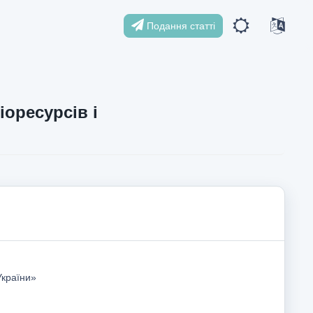
Подання статті
іоресурсів і
України»