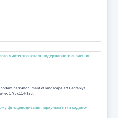
вого мистецтва загальнодержавного значення
 important park-monument of landscape art Feofaniya.
raine
, 17(3),114-126.
ому фітоценодизайні парку-пам’ятки садово-