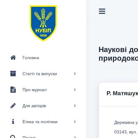
Наукові до
природоко
Головна
Статті та випуски
Про журнал
Р. Матяшу
Для авторів
Етика та політики
Державна ус
03143, вул.
Пошук