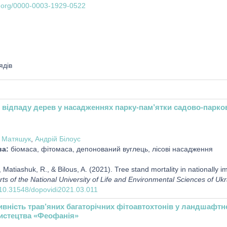
id.org/0000-0003-1929-0522
ядів
відпаду дерев у насадженнях парку-пам’ятки садово-парко
. Матяшук
,
Андрій Білоус
ва:
біомаса, фітомаса, депонований вуглець, лісові насадження
 Matiashuk, R., & Bilous, A. (2021). Tree stand mortality in nationally
rts of the National University of Life and Environmental Sciences of Uk
g/10.31548/dopovidi2021.03.011
ивність трав’яних багаторічних фітоавтохтонів у ландшафтн
истецтва «Феофанія»