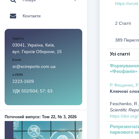
https://orc
Контакти
2 Статті
Адреса
389 Перегл
03041, Україна, Київ,
вул. Героїв Оборони, 15
Усі статті
Email
Формування 
sr@scireports.com.ua
«Феофанія»
e-ISSN
2223-1609
Р. Фещенко
,
Р
УДК 502/504; 57; 63
Ключові сло
Feschenko, R.,
Scientific Repo
https://doi.or
Поточний випуск: Том 22, № 3, 2026
Репрезентат
паркового м