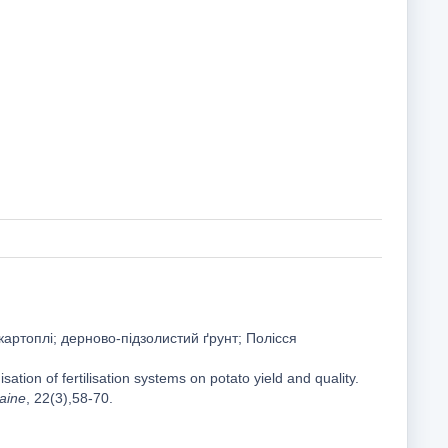
артоплі; дерново-підзолистий ґрунт; Полісся
ation of fertilisation systems on potato yield and quality.
raine
, 22(3),58-70.