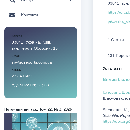
03041, вул.
https://orc
Контакти
pikovska_o
Адреса
1 Стаття
03041, Україна, Київ,
вул. Героїв Оборони, 15
131 Перегл
Email
sr@scireports.com.ua
Усі статті
e-ISSN
2223-1609
Вплив біолог
УДК 502/504; 57; 63
Катерина Шем
Ключові сло
Shemetun, K., B
Поточний випуск: Том 22, № 3, 2026
Scientific Repo
https://doi.or