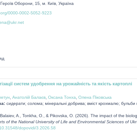
 Героїв Оборони, 15, м. Київ, Україна
id.org/0000-0002-5052-9223
lena@ukr.net
яд
ізації систем удобрення на урожайність та якість картоплі
етун
,
Анатолій Балаєв
,
Оксана Тонха
,
Олена Піковська
ва:
сидерати; солома; мінеральні добрива; вміст крохмалю; бульби к
alaiev, A., Tonkha, O., & Pikovska, O. (2026). The impact of the biologis
rts of the National University of Life and Environmental Sciences of Uk
g/10.31548/dopovidi/3.2026.58