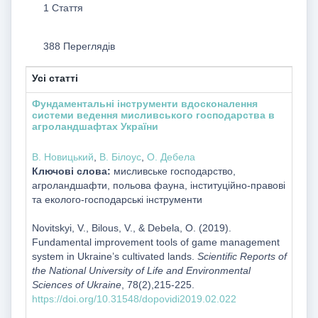
1 Стаття
388 Переглядів
Усі статті
Фундаментальні інструменти вдосконалення
системи ведення мисливського господарства в
агроландшафтах України
В. Новицький
,
В. Білоус
,
О. Дебела
Ключові слова:
мисливське господарство,
агроландшафти, польова фауна, інституційно-правові
та еколого-господарські інструменти
Novitskyi, V., Bilous, V., & Debela, О. (2019).
Fundamental improvement tools of game management
system in Ukraine’s cultivated lands.
Scientific Reports of
the National University of Life and Environmental
Sciences of Ukraine
, 78(2),215-225.
https://doi.org/10.31548/dopovidi2019.02.022