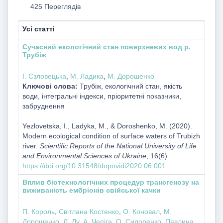
425 Переглядів
Усі статті
Сучасний екологічний стан поверхневих вод р.
Трубіж
І. Єзловецька
,
М. Ладика
,
М. Дорошенко
Ключові слова:
Трубіж, екологічний стан, якість
води, інтегральні індекси, пріоритетні показники,
забруднення
Yezlovetska, I., Ladyka, M., & Doroshenko, М. (2020).
Modern ecological condition of surface waters of Trubizh
river.
Scientific Reports of the National University of Life
and Environmental Sciences of Ukraine
, 16(6).
https://doi.org/10.31548/dopovidi2020.06.001
Вплив біотехнологічних процедур трансгенозу на
виживаність ембріонів свійської качки
П. Король
,
Світлана Костенко
,
О. Коновал
,
М.
Дорошенко
,
Л. Лу
,
А. Чепіга
,
О. Сидоренко
,
Павлина