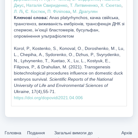
Джус
,
Наталія Свириденко
,
Т. Литвиненко
,
Х. Сюетао
,
Л. Лі
,
Є. Костюк
,
П. Філіпова
,
M. Драгулян
Ключові слова:
Anas platyrhynchos, качка свійська,
трансгеноз, виживаність ембріонів, трансфекція ДНК зі
спермою, ін’єкції бластомерів, бусульфан,
опромінення ультрафіолетом
Korol, P., Kostenko, S., Konoval, О., Doroshenko, М., Lu,
L., Chepiha, А., Sydorenko, О., Dzhus, P., Svyrydenko,
N., Lytvynenko, Т., Xuetao, Х., Lu, L., Kostyuk, Е.,
Filipova, P., & Drahulian, M. (2021). Transgenesis
biotechnological procedures influence on domestic duck
embryos survival.
Scientific Reports of the National
University of Life and Environmental Sciences of
Ukraine
, 17(4),55-71.
https://doi.org/dopovidi2021.04.006
Головна
Подання
Загальні вимоги до
Архів