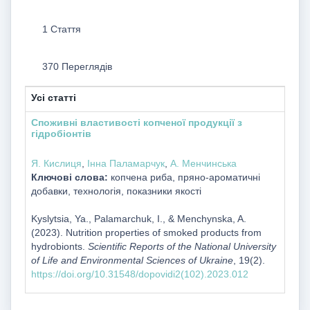
1 Стаття
370 Переглядів
Усі статті
Споживні властивості копченої продукції з
гідробіонтів
Я. Кислиця
,
Інна Паламарчук
,
А. Менчинська
Ключові слова:
копчена риба, пряно-ароматичні
добавки, технологія, показники якості
Kyslytsia, Ya., Palamarchuk, I., & Menchynska, A.
(2023). Nutrition properties of smoked products from
hydrobionts.
Scientific Reports of the National University
of Life and Environmental Sciences of Ukraine
, 19(2).
https://doi.org/10.31548/dopovidi2(102).2023.012