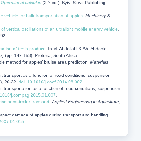
nd
 Operational calculus
(2
ed.). Kyiv: Slovo Publishing
e vehicle for bulk transportation of apples
.
Machinery &
of vertical oscillations of an ultralight mobile energy vehicle
.
-92.
tation of fresh produce
. In M. Abdollahi & Sh. Abdoola
2)
(pp. 142-153). Pretoria, South Africa.
ple method for apples’ bruise area prediction.
Materials
,
it transport as a function of road conditions, suspension
1), 26-32.
doi: 10.1016/j.eaef.2014.08.002
.
it transportation as a function of road conditions, suspension
.1016/j.compag.2015.01.007
.
ng semi-trailer transport
.
Applied Engineering in Agriculture
,
mpact damage of apples during transport and handling.
.2007.01.015
.