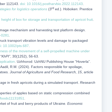
umber 112143.
doi: 10.1016/j.postharvbio.2022.112143
.
rd
egies for logistics operations
(3
ed.). Hoboken: Prentice
 height of box for storage and transportation of apricot fruit
.
 damage mechanism and harvesting test platform design.
3-0281
.
truck transport vibration levels and damage to packaged
i: 10.1002/pts.687
.
hness of the movement of a self-propelled machine under
 “KhPI”
, 30(1252), 56-63.
pplication
. Uzhhorod: UzhNU Publishing House “Hoverla”.
 Aadil, R.M. (2024). Factors responsible for spoilage,
atoes.
Journal of Agriculture and Food Research, 15
, article
age in fresh apricots during a simulated transport.
Research
roperties of apples based on static compression combined
0/foods11131851
.
ket of fruit and berry products of Ukraine.
Economic