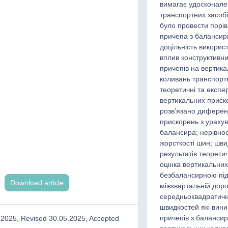
вимагає удосконале
транспортних засоб
було провести порі
причепа з балансир
доцільність викорис
вплив конструктивни
причепів на вертика
коливань транспорт
теоретичні та експе
вертикальних приско
розв’язано диференц
прискорень з урахув
балансира; нерівно
жорсткості шин; шви
результатів теорет
оцінка вертикальни
безбалансирною підв
Download article
міжквартальній доро
середньоквадратичн
швидкостей які вини
причепів з баланси
.2025, Revised 30.05.2025, Accepted