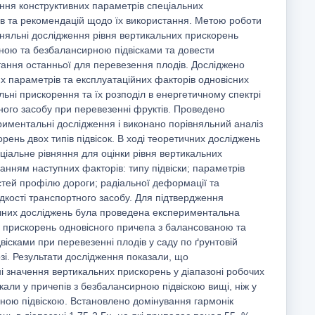
ння конструктивних параметрів спеціальних
ів та рекомендацій щодо їх використання. Метою роботи
вняльні дослідження рівня вертикальних прискорень
ною та безбалансирною підвісками та довести
тання останньої для перевезення плодів. Досліджено
х параметрів та експлуатаційних факторів одновісних
льні прискорення та їх розподіл в енергетичному спектрі
ного засобу при перевезенні фруктів. Проведено
риментальні дослідження і виконано порівняльний аналіз
рень двох типів підвісок. В ході теоретичних досліджень
іальне рівняння для оцінки рівня вертикальних
анням наступних факторів: типу підвіски; параметрів
стей профілю дороги; радіальної деформації та
дкості транспортного засобу. Для підтвердження
ичних досліджень була проведена експериментальна
х прискорень одновісного причепа з балансованою та
ісками при перевезенні плодів у саду по ґрунтовій
зі. Результати дослідження показали, що
і значення вертикальних прискорень у діапазоні робочих
кали у причепів з безбалансирною підвіскою вищі, ніж у
рною підвіскою. Встановлено домінування гармонік