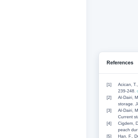
References
Acican, T.
239-248.
Al-Dairi, 
storage.
J
Al-Dairi, 
Current st
Cigdem, D.
peach dur
Han, F., 