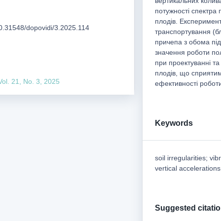
вертикальних колива
потужності спектра
плодів. Експеримен
/10.31548/dopovidi/3.2025.114
транспортування (бл
причепа з обома пі
значення роботи по
при проектуванні та
плодів, що сприяти
Vol. 21, No. 3, 2025
ефективності робот
Keywords
soil irregularities; v
vertical acceleration
Suggested citati