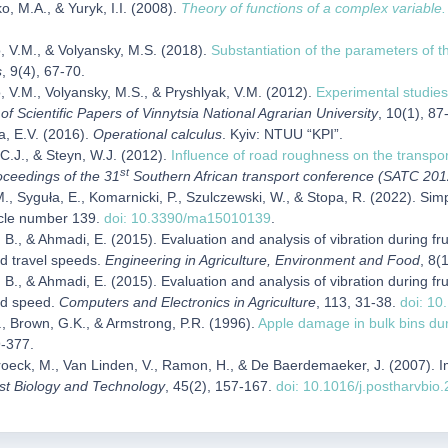
, M.A., & Yuryk, I.I. (2008).
Theory of functions of a complex variable.
, V.M., & Volyansky, M.S. (2018).
Substantiation of the parameters of th
s
, 9(4), 67-70.
 V.M., Volyansky, M.S., & Pryshlyak, V.M. (2012).
Experimental studies 
 of Scientific Papers of Vinnytsia National Agrarian University
, 10(1), 87
a, E.V. (2016).
Operational calculus
. Kyiv: NTUU “KPI”.
 C.J., & Steyn, W.J. (2012).
Influence of road roughness on the transpor
st
oceedings of the 31
Southern African transport conference (SATC 201
., Syguła, E., Komarnicki, P., Szulczewski, W., & Stopa, R. (2022). Sim
icle number 139.
doi: 10.3390/ma15010139
.
 B., & Ahmadi, E. (2015). Evaluation and analysis of vibration during fru
d travel speeds.
Engineering in Agriculture, Environment and Food
, 8(
 B., & Ahmadi, E. (2015). Evaluation and analysis of vibration during fru
nd speed.
Computers and Electronics in Agriculture
, 113, 31-38.
doi: 10
, Brown, G.K., & Armstrong, P.R. (1996).
Apple damage in bulk bins duri
9-377.
oeck, M., Van Linden, V., Ramon, H., & De Baerdemaeker, J. (2007). I
st Biology and Technology
, 45(2), 157-167.
doi: 10.1016/j.postharvbio