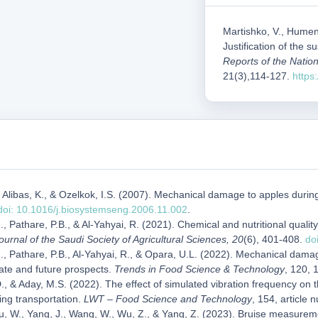
Martishko, V., Humeni
Justification of the s
Reports of the Nation
21(3),114-127.
https
, Alibas, K., & Ozelkok, I.S. (2007). Mechanical damage to apples duri
doi: 10.1016/j.biosystemseng.2006.11.002
.
M., Pathare, P.B., & Al-Yahyai, R. (2021). Chemical and nutritional qual
ournal of the Saudi Society of Agricultural Sciences, 20
(6), 401-408.
do
M., Pathare, P.B., Al-Yahyai, R., & Opara, U.L. (2022). Mechanical dama
ate and future prospects.
Trends in Food Science & Technology
, 120,
, & Aday, M.S. (2022). The effect of simulated vibration frequency on
ing transportation.
LWT – Food Science and Technology
, 154, article
Du, W., Yang, J., Wang, W., Wu, Z., & Yang, Z. (2023). Bruise measure