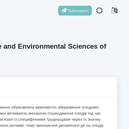
Submission
ife and Environmental Sciences of
дження обумовлена важливістю збереження плодової
ь якої впливають механічні пошкодження плодів під час
в’язані із специфічними труднощами через їх значну
ічних впливів, тому зменшення динамічної дії на плоди