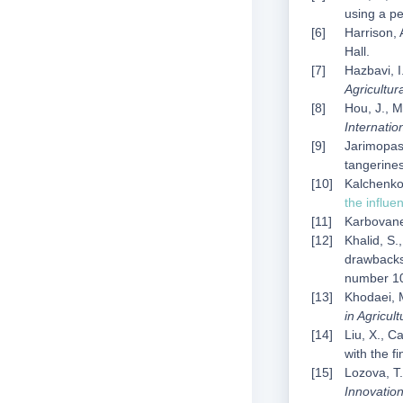
using a p
Harrison, 
Hall.
Hazbavi, I
Agricultur
Hou, J., M
Internatio
Jarimopas,
tangerines
Kalchenko,
the influen
Karbovanet
Khalid, S.
drawbacks
number 1
Khodaei, M
in Agricul
Liu, X., 
with the f
Lozova, T.
Innovatio