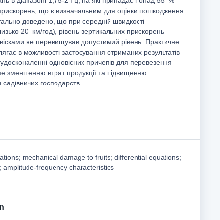
нь в діапазоні 1,75-2 Гц, на які припадає понад 55 %
 прискорень, що є визначальним для оцінки пошкодження
тально доведено, що при середній швидкості
изько 20 км/год), рівень вертикальних прискорень
двісками не перевищував допустимий рівень. Практичне
лягає в можливості застосування отриманих результатів
 удосконаленні одновісних причепів для перевезення
ме зменшенню втрат продукції та підвищенню
и садівничих господарств
ibrations; mechanical damage to fruits; differential equations;
s; amplitude-frequency characteristics
on