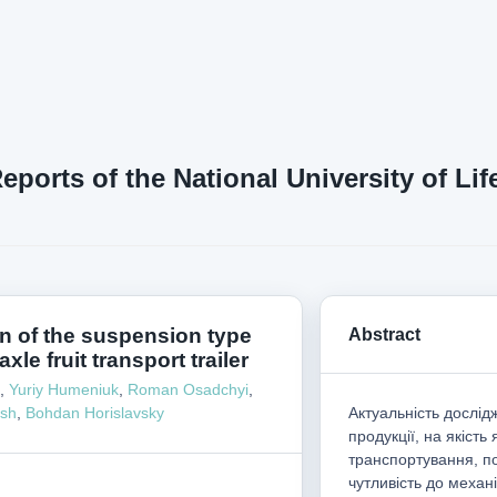
Reports of the National University of L
on of the suspension type
Abstract
axle fruit transport trailer
,
Yuriy Humeniuk
,
Roman Osadchyi
,
ash
,
Bohdan Horislavsky
Актуальність дослі
продукції, на якіст
транспортування, по
чутливість до механ