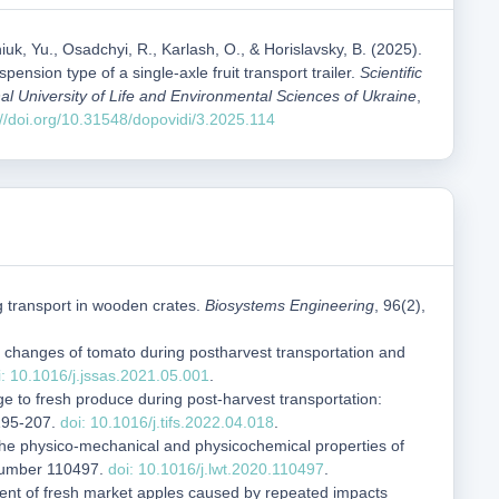
uk, Yu., Osadchyi, R., Karlash, O., & Horislavsky, B. (2025).
uspension type of a single-axle fruit transport trailer.
Scientific
al University of Life and Environmental Sciences of Ukraine
,
://doi.org/10.31548/dopovidi/3.2025.114
ng transport in wooden crates.
Biosystems Engineering
, 96(2),
ity changes of tomato during postharvest transportation and
i: 10.1016/j.jssas.2021.05.001
.
ge to fresh produce during post-harvest transportation:
 195-207.
doi: 10.1016/j.tifs.2022.04.018
.
 the physico-mechanical and physicochemical properties of
 number 110497.
doi: 10.1016/j.lwt.2020.110497
.
ment of fresh market apples caused by repeated impacts