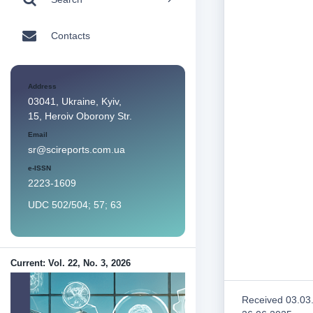
Contacts
Address
03041, Ukraine, Kyiv,
15, Heroiv Oborony Str.
Email
sr@scireports.com.ua
e-ISSN
2223-1609
UDC 502/504; 57; 63
Current: Vol. 22, No. 3, 2026
Received 03.03