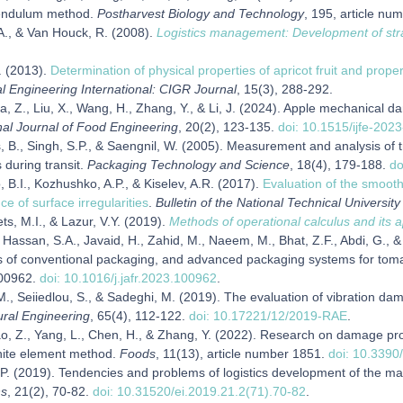
endulum method.
Postharvest Biology and Technology
, 195, article n
A., & Van Houck, R. (2008).
Logistics management: Development of strat
. (2013).
Determination of physical properties of apricot fruit and proper
al Engineering International: CIGR Journal
, 15(3), 288-292.
a, Z., Liu, X., Wang, H., Zhang, Y., & Li, J. (2024). Apple mechanical
nal Journal of Food Engineering
, 20(2), 123-135.
doi: 10.1515/ijfe-202
 B., Singh, S.P., & Saengnil, W. (2005). Measurement and analysis of 
 during transit.
Packaging Technology and Science
, 18(4), 179-188.
do
 B.I., Kozhushko, A.P., & Kiselev, A.R. (2017).
Evaluation of the smoot
ce of surface irregularities
.
Bulletin of the National Technical University
s, M.I., & Lazur, V.Y. (2019).
Methods of operational calculus and its a
, Hassan, S.A., Javaid, H., Zahid, M., Naeem, M., Bhat, Z.F., Abdi, G., &
 of conventional packaging, and advanced packaging systems for tom
00962.
doi: 10.1016/j.jafr.2023.100962
.
., Seiiedlou, S., & Sadeghi, M. (2019). The evaluation of vibration dam
tural Engineering
, 65(4), 112-122.
doi: 10.17221/12/2019-RAE
.
Cao, Z., Yang, L., Chen, H., & Zhang, Y. (2022). Research on damage p
inite element method.
Foods
, 11(13), article number 1851.
doi: 10.339
P. (2019). Tendencies and problems of logistics development of the mar
ns
, 21(2), 70-82.
doi: 10.31520/ei.2019.21.2(71).70-82
.