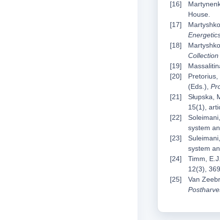
Martynenko
House.
Martyshko
Energetic
Martyshko,
Collection
Massalitin
Pretorius,
(Eds.),
Pr
Słupska, M
15(1), art
Soleimani,
system an
Suleimani,
system a
Timm, E.J.
12(3), 36
Van Zeebr
Postharve