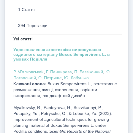
1 Стаття
394 Перегляди
Усі статті
Удосконалення агротехніки вирощування
садивного матеріалу Buxus Sempervirens L. в
умовах Поділля
Р. М’ялковський
,
Г. Панцирева
,
П. Безвіконний
,
Ю.
Потапський
,
О. Петрище
,
Ю. Лобунько
Ключові слова:
Buxus Sempervirens L., вегетативне
розмноження, живці, озеленення, варіанти
використання, ландшафтний дизайн
Myalkovsky, R., Pantsyreva, H., Bezvikonnyi, P.,
Potapsky, Yu., Petrysche, O., & Lobunko, Yu. (2023).
Improvement of agricultural techniques for growing
planting material of Buxus Sempervirens L. under
Podillia conditions.
Scientific Reports of the National