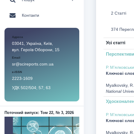
2 Статті
Контакти
374 Перегл
Адреса
Усі статті
03041, Україна, Київ,
вул. Героїв Оборони, 15
Перспективи
Email
sr@scireports.com.ua
Р. М’ялковськ
e-ISSN
Ключові сло
2223-1609
Myalkovsky, R.,
УДК 502/504; 57; 63
National Unive
Удосконален
Поточний випуск: Том 22, № 3, 2026
Р. М’ялковськ
Ключові сло
Myalkovsky, R.