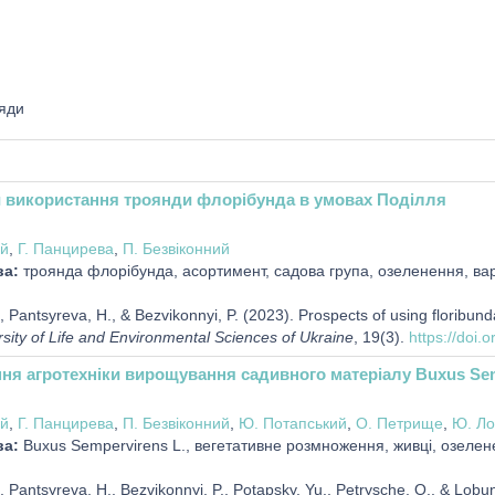
яди
 використання троянди флорібунда в умовах Поділля
ий
,
Г. Панцирева
,
П. Безвіконний
ва:
троянда флорібунда, асортимент, садова група, озеленення, ва
 Pantsyreva, H., & Bezvikonnyi, P. (2023). Prospects of using floribunda
rsity of Life and Environmental Sciences of Ukraine
, 19(3).
https://doi.
ня агротехніки вирощування садивного матеріалу Buxus Sem
ий
,
Г. Панцирева
,
П. Безвіконний
,
Ю. Потапський
,
О. Петрище
,
Ю. Ло
ва:
Buxus Sempervirens L., вегетативне розмноження, живці, озеле
, Pantsyreva, H., Bezvikonnyi, P., Potapsky, Yu., Petrysche, O., & Lobu