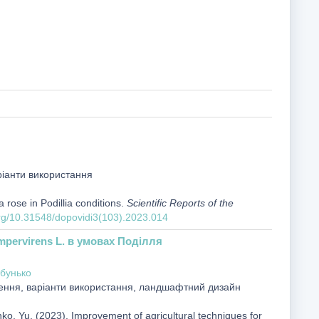
ріанти використання
 rose in Podillia conditions.
Scientific Reports of the
org/10.31548/dopovidi3(103).2023.014
pervirens L. в умовах Поділля
бунько
нення, варіанти використання, ландшафтний дизайн
nko, Yu. (2023). Improvement of agricultural techniques for