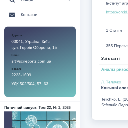
Інститут аг
https://orc
Контакти
1 Стаття
Адреса
03041, Україна, Київ,
355 Перегл
вул. Героїв Оборони, 15
Email
Усі статті
sr@scireports.com.ua
Аналіз ризос
e-ISSN
2223-1609
Л. Теличко
УДК 502/504; 57; 63
Ключові сло
Telichko, L. (
Scientific Repo
Поточний випуск: Том 22, № 3, 2026