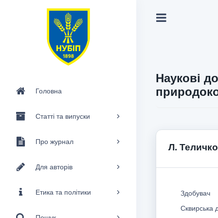
Наукові до
природоко
Головна
Статті та випуски
Про журнал
Л. Теличко
Для авторів
Етика та політики
Здобувач
Сквирська д
Пошук