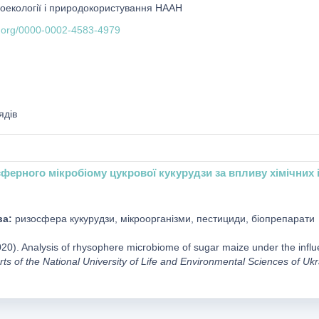
роекології і природокористування НААН
id.org/0000-0002-4583-4979
ядів
ферного мікробіому цукрової кукурудзи за впливу хімічних і
ва:
ризосфера кукурудзи, мікроорганізми, пестициди, біопрепарати
2020). Analysis of rhysophere microbiome of sugar maize under the influ
rts of the National University of Life and Environmental Sciences of Uk