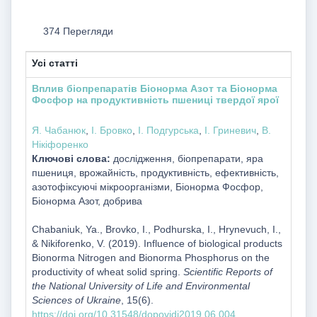
374 Перегляди
Усі статті
Вплив біопрепаратів Біонорма Азот та Біонорма
Фосфор на продуктивність пшениці твердої ярої
Я. Чабанюк
,
І. Бровко
,
І. Подгурська
,
І. Гриневич
,
В.
Нікіфоренко
Ключові слова:
дослідження, біопрепарати, яра
пшениця, врожайність, продуктивність, ефективність,
азотофіксуючі мікроорганізми, Біонорма Фосфор,
Біонорма Азот, добрива
Chabaniuk, Ya., Brovko, I., Podhurska, I., Hrynevuch, I.,
& Nikiforenko, V. (2019). Influence of biological products
Bionorma Nitrogen and Bionorma Phosphorus on the
productivity of wheat solid spring.
Scientific Reports of
the National University of Life and Environmental
Sciences of Ukraine
, 15(6).
https://doi.org/10.31548/dopovidi2019.06.004