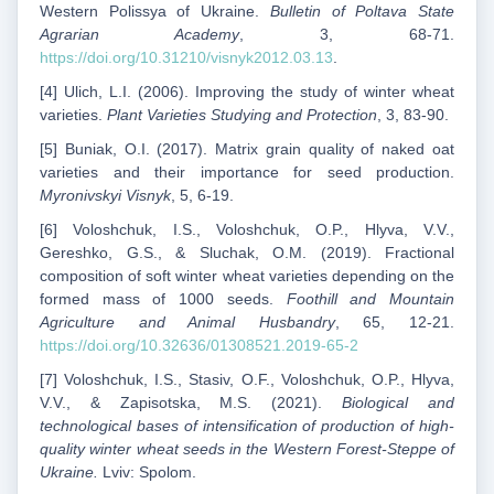
Western Polissya of Ukraine.
Bulletin of Poltava State
Agrarian Academy
, 3, 68-71.
https://doi.org/10.31210/visnyk2012.03.13
.
[4] Ulich, L.I. (2006). Improving the study of winter wheat
varieties.
Plant Varieties Studying and Protection
, 3, 83-90.
[5] Buniak, O.I. (2017). Matrix grain quality of naked oat
varieties and their importance for seed production.
Myronivskyi Visnyk
, 5, 6-19.
[6] Voloshchuk, I.S., Voloshchuk, O.P., Hlyva, V.V.,
Gereshko, G.S., & Sluchak, O.M. (2019). Fractional
composition of soft winter wheat varieties depending on the
formed mass of 1000 seeds.
Foothill and Mountain
Agriculture and Animal Husbandry
, 65, 12-21.
https://doi.org/10.32636/01308521.2019-65-2
[7] Voloshchuk, I.S., Stasiv, O.F., Voloshchuk, O.P., Hlyva,
V.V., & Zapisotska, M.S. (2021).
Biological and
technological bases of intensification of production of high-
quality winter wheat seeds in the Western Forest-Steppe of
Ukraine.
Lviv: Spolom.