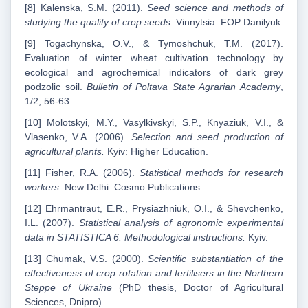
[8] Kalenska, S.M. (2011).
Seed science and methods of
studying the quality of crop seeds.
Vinnytsia: FOP Danilyuk.
[9] Togachynska, O.V., & Tymoshchuk, T.M. (2017).
Evaluation of winter wheat cultivation technology by
ecological and agrochemical indicators of dark grey
podzolic soil.
Bulletin of Poltava State Agrarian Academy
,
1/2, 56-63.
[10] Molotskyi, M.Y., Vasylkivskyi, S.P., Knyaziuk, V.I., &
Vlasenko, V.A. (2006).
Selection and seed production of
agricultural plants.
Kyiv: Higher Education.
[11] Fisher, R.A. (2006).
Statistical methods for research
workers.
New Delhi: Cosmo Publications.
[12] Ehrmantraut, E.R., Prysiazhniuk, O.I., & Shevchenko,
I.L. (2007).
Statistical analysis of agronomic experimental
data in STATISTICA 6: Methodological instructions.
Kyiv.
[13] Chumak, V.S. (2000).
Scientific substantiation of the
effectiveness of crop rotation and fertilisers in the Northern
Steppe of Ukraine
(PhD thesis, Doctor of Agricultural
Sciences, Dnipro).