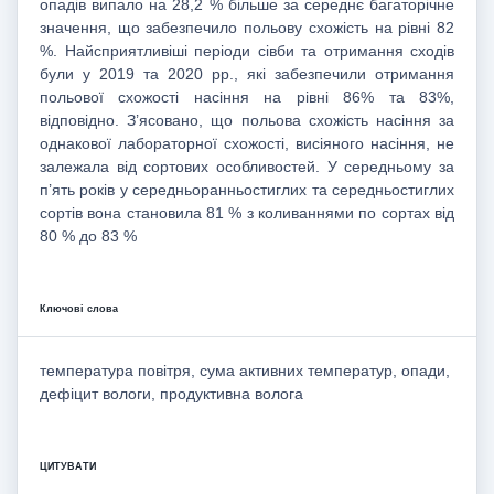
опадів випало на 28,2 % більше за середнє багаторічне
значення, що забезпечило польову схожість на рівні 82
%. Найсприятливіші періоди сівби та отримання сходів
були у 2019 та 2020 рр., які забезпечили отримання
польової схожості насіння на рівні 86% та 83%,
відповідно. З’ясовано, що польова схожість насіння за
однакової лабораторної схожості, висіяного насіння, не
залежала від сортових особливостей. У середньому за
п’ять років у середньоранньостиглих та середньостиглих
сортів вона становила 81 % з коливаннями по сортах від
80 % до 83 %
Ключові слова
температура повітря, сума активних температур, опади,
дефіцит вологи, продуктивна волога
ЦИТУВАТИ