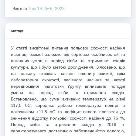
Взято з
Том 19, № 6, 2023
Анотація
У статті висвітлені питання польової схожості насіння
пшениці озимої залежно від сортових особливостей та
погодних умов в період сівби та отримання сходів
культури, що і було метою дослідження. З’ясовано, що
на польову схожість насіння пшениці озимої, крім
лабораторної схожості, висіяного насіння та якості
передпосівної підготовки ґрунту впливають погодні
умови на період сівби та отримання сходів.
Встановлено, що сума активних температур на рівні
117,5 0С, середньо добова температура повітря з
показником +11,8 оС та дефіцит вологи призвели до
зниження відсотку польової схожості насіння до 76 %.
Період сівби та отримання сходів у 2018 р.
характеризувався достатньою забезпеченістю вологою,