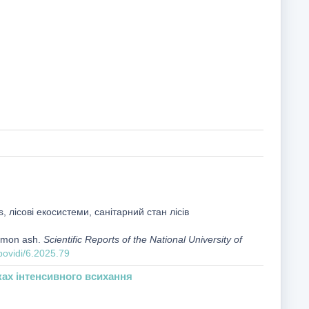
s, лісові екосистеми, санітарний стан лісів
ommon ash.
Scientific Reports of the National University of
povidi/6.2025.79
ках інтенсивного всихання