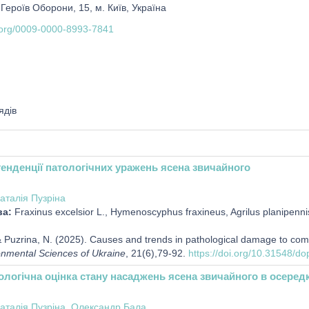
 Героїв Оборони, 15, м. Київ, Україна
d.org/0009-0000-8993-7841
ядів
тенденції патологічних уражень ясена звичайного
аталія Пузріна
ва:
Fraxinus excelsior L., Hymenoscyphus fraxineus, Agrilus planipenni
& Puzrina, N. (2025). Causes and trends in pathological damage to c
onmental Sciences of Ukraine
, 21(6),79-92.
https://doi.org/10.31548/do
логічна оцінка стану насаджень ясена звичайного в осеред
аталія Пузріна
,
Олександр Бала