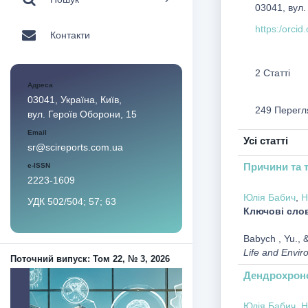
03041, вул.
https:/orci
Контакти
2 Статті
Адреса
03041, Україна, Київ,
249 Перегл
вул. Героїв Оборони, 15
Email
Усі статті
sr@scireports.com.ua
Причини та 
e-ISSN
2223-1609
Юлія Бабич
,
Н
УДК 502/504; 57; 63
Ключові сло
Babych , Yu., 
Life and Envir
Поточний випуск: Том 22, № 3, 2026
Дендрохроно
Юлія Бабич
,
Н