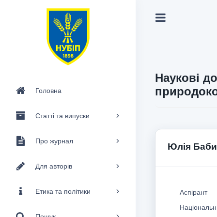
Наукові до
природоко
Головна
Статті та випуски
Про журнал
Юлія Баби
Для авторів
Етика та політики
Аспірант
Національни
Пошук