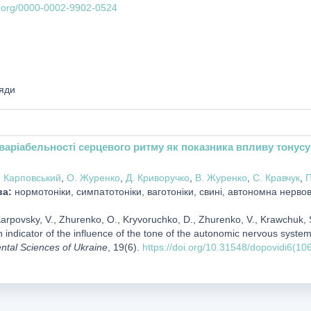
id.org/0000-0002-9902-0524
яди
варіабельності серцевого ритму як показника впливу тонусу
. Карповський
,
О. Журенко
,
Д. Криворучко
,
В. Журенко
,
С. Кравчук
,
П
ва:
нормотоніки, симпатотоніки, ваготоніки, свині, автономна нерво
Karpovsky, V., Zhurenko, O., Kryvoruchko, D., Zhurenko, V., Krawchuk, S
an indicator of the influence of the tone of the autonomic nervous system
tal Sciences of Ukraine
, 19(6).
https://doi.org/10.31548/dopovidi6(10