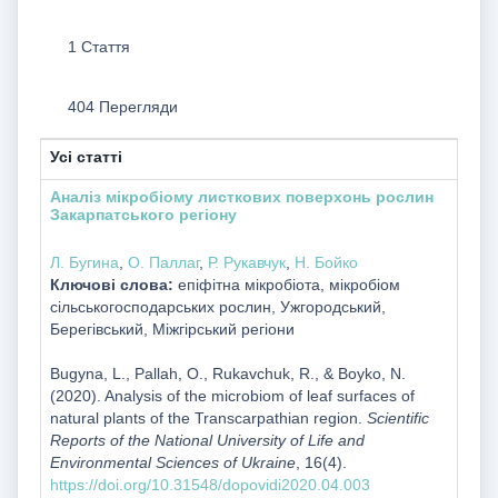
1 Стаття
404 Перегляди
Усі статті
Аналіз мікробіому листкових поверхонь рослин
Закарпатського регіону
Л. Бугина
,
О. Паллаг
,
Р. Рукавчук
,
Н. Бойко
Ключові слова:
епіфітна мікробіота, мікробіом
сільськогосподарських рослин, Ужгородський,
Берегівський, Міжгірський регіони
Bugyna, L., Pallah, О., Rukavchuk, R., & Boyko, N.
(2020). Analysis of the microbiom of leaf surfaces of
natural plants of the Transcarpathian region.
Scientific
Reports of the National University of Life and
Environmental Sciences of Ukraine
, 16(4).
https://doi.org/10.31548/dopovidi2020.04.003