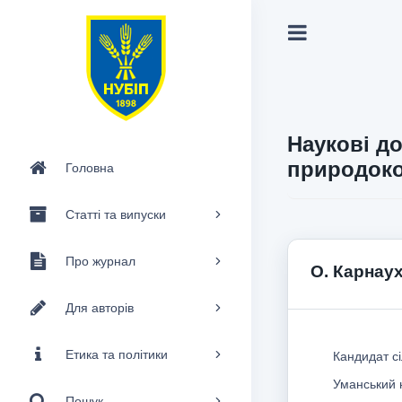
Наукові до
природоко
Головна
Статті та випуски
Про журнал
O. Карнау
Для авторів
Етика та політики
Кандидат сі
Уманський 
Пошук