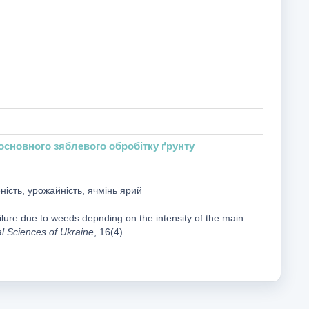
основного зяблевого обробітку ґрунту
ність, урожайність, ячмінь ярий
ilure due to weeds depnding on the intensity of the main
al Sciences of Ukraine
, 16(4).