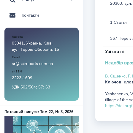
20300, вул.
Контакти
1 Стаття
Адреса
367 Перегл
03041, Україна, Київ,
вул. Героїв Оборони, 15
Усі статті
Email
Недобір вро
sr@scireports.com.ua
e-ISSN
В. Єщенко
,
Г.
2223-1609
Ключові сло
УДК 502/504; 57; 63
Yeshchenko, V.
tillage of the so
https://doi.or
Поточний випуск: Том 22, № 3, 2026