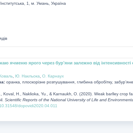
 Інститутська, 1, м. Умань, Україна
ядів
жаю ячменю ярого через бур’яни залежно від інтенсивності 
 Коваль
,
Ю. Накльока
,
O. Карнаух
ва:
оранка, плоскорізне розпушування, глибина обробітку, забур’яне
, Koval, H., Naklioka, Yu., & Karnaukh, O. (2020). Weak barlley crop fa
il.
Scientific Reports of the National University of Life and Environment
g/10.31548/dopovidi2020.04.011