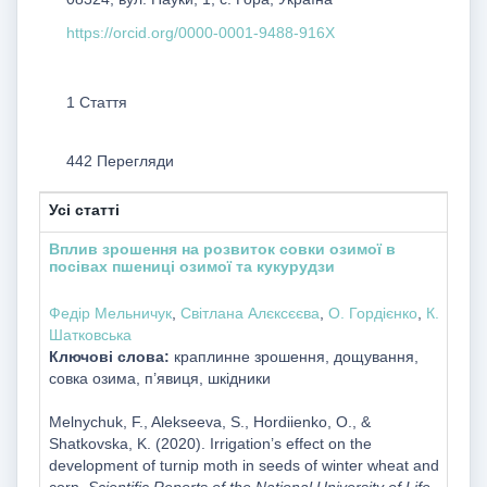
https://orcid.org/0000-0001-9488-916X
1 Стаття
442 Перегляди
Усі статті
Вплив зрошення на розвиток совки озимої в
посівах пшениці озимої та кукурудзи
Федір Мельничук
,
Світлана Алєксєєва
,
O. Гордієнко
,
К.
Шатковська
Ключові слова:
краплинне зрошення, дощування,
совка озима, п’явиця, шкідники
Melnychuk, F., Alekseeva, S., Hordiienko, O., &
Shatkovska, K. (2020). Irrigation’s effect on the
development of turnip moth in seeds of winter wheat and
corn.
Scientific Reports of the National University of Life