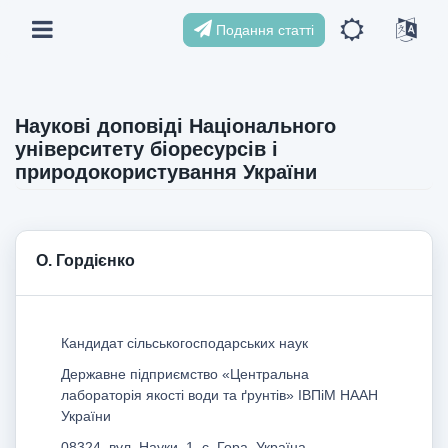
Подання статті
Наукові доповіді Національного
університету біоресурсів і
природокористування України
O. Гордієнко
Кандидат сільськогосподарських наук
Державне підприємство «Центральна
лабораторія якості води та ґрунтів» ІВПіМ НААН
України
08324, вул. Науки, 1, с. Гора, Україна