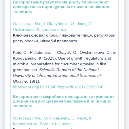
Використання регуляторів росту та мікробних
препаратів за вирощування огірка в плівкових
теплицях
Олександр Куц
,
І. Підлубенко
,
О. Чаюк
,
О.
Овчіннікова
,
К. Коноваленко
Ключові слова:
огірок, плівкова теплиця, регулятори
росту рослин, мікробні препарати
Kuts, O., Pidlubenko, I., Chayuk, O., Ovchinnikova, O., &
Konovalenko, K. (2023). Use of growth regulators and
microbial preparations for cucumber growing in film
greenhouses.
Scientific Reports of the National
University of Life and Environmental Sciences of
Ukraine
, 19(1).
https://doi.org/10.31548/dopovidi1(101).2023.006
Використання мікробних препаратів та гумінових
добрив за вирощування баклажана в плівкових
теплицях
Олександр Куц
,
О. Онищенко
,
О. Чаюк
,
К.
Коноваленко
,
Євгенія Ільїнова