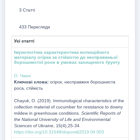
3 Статті
433 Перегляди
Усі статті
Імунологічна характеристика колекційного
матеріалу огірка за стійкістю до несправжньої
борошнистої роси в умовах захищеного ґрунту
О. Чаюк
Ключові слова:
огірок, несправжня борошниста
роса, стійкість
Chayuk, O. (2019). Immunological characteristics of the
collection material of cucumber for resistance to downy
mildew in greenhouse conditions.
Scientific Reports of
the National University of Life and Environmental
Sciences of Ukraine
, 15(4),25-34.
https://doi.org/10.31548/dopovidi2019.04.003