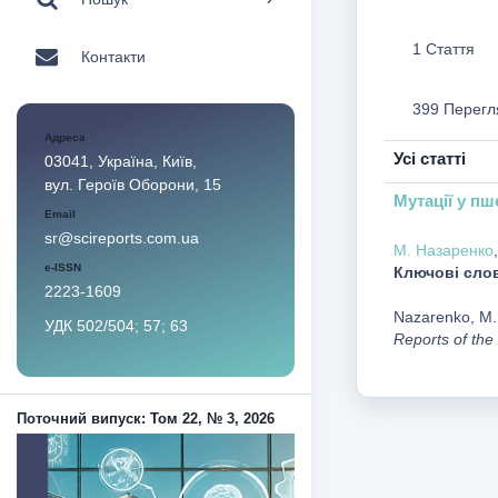
1 Стаття
Контакти
399 Перегл
Адреса
Усі статті
03041, Україна, Київ,
вул. Героїв Оборони, 15
Мутації у пш
Email
sr@scireports.com.ua
М. Назаренко
e-ISSN
Ключові сло
2223-1609
Nazarenko, M., 
УДК 502/504; 57; 63
Reports of the
Поточний випуск: Том 22, № 3, 2026