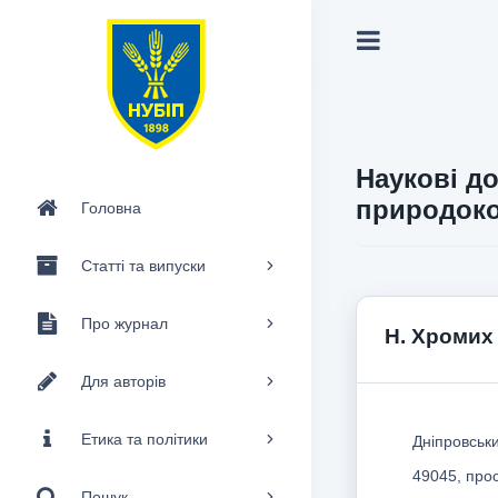
Наукові до
природоко
Головна
Статті та випуски
Про журнал
Н. Хромих
Для авторів
Етика та політики
Дніпровськ
49045, прос
Пошук