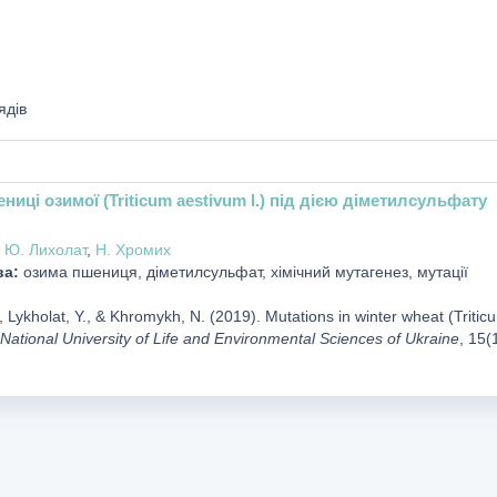
ядів
ениці озимої (Triticum aestivum l.) під дією діметилсульфату
,
Ю. Лихолат
,
Н. Хромих
ва:
озима пшениця, діметилсульфат, хімічний мутагенез, мутації
Lykholat, Y., & Khromykh, N. (2019). Mutations in winter wheat (Triticu
 National University of Life and Environmental Sciences of Ukraine
, 15(