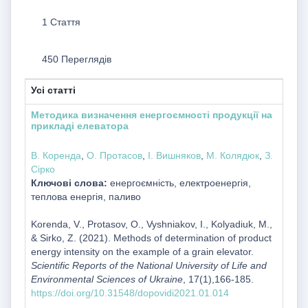
1 Стаття
450 Переглядів
Усі статті
Методика визначення енергоємності продукції на
прикладі елеватора
В. Коренда
,
О. Протасов
,
І. Вишняков
,
М. Колядюк
,
З.
Сірко
Ключові слова:
енергоємність, електроенергія,
теплова енергія, паливо
Korenda, V., Protasov, O., Vyshniakov, I., Kolyadiuk, M.,
& Sirko, Z. (2021). Methods of determination of product
energy intensity on the example of a grain elevator.
Scientific Reports of the National University of Life and
Environmental Sciences of Ukraine
, 17(1),166-185.
https://doi.org/10.31548/dopovidi2021.01.014