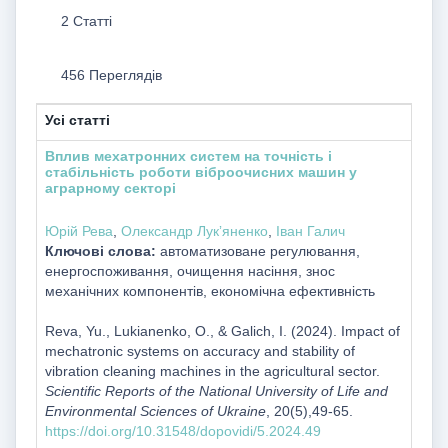
2 Статті
456 Переглядів
Усі статті
Вплив мехатронних систем на точність і
стабільність роботи віброочисних машин у
аграрному секторі
Юрій Рева
,
Олександр Лукʼяненко
,
Іван Галич
Ключові слова:
автоматизоване регулювання,
енергоспоживання, очищення насіння, знос
механічних компонентів, економічна ефективність
Reva, Yu., Lukianenko, O., & Galich, I. (2024). Impact of
mechatronic systems on accuracy and stability of
vibration cleaning machines in the agricultural sector.
Scientific Reports of the National University of Life and
Environmental Sciences of Ukraine
, 20(5),49-65.
https://doi.org/10.31548/dopovidi/5.2024.49