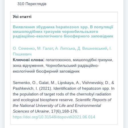
310 Переглядів
Усі статті
Виявлення збудника hepatozоon spp. В популяції
мишоподібних гризунів чорнобильського
радіаційно-екологічного біосферного заповідник
О. Cеменко
,
М. Галат
,
А. Липська
,
Д. Вишневський
,
І.
Пашкевич
Ключові слова:
гепатозооноз, мишоподібні гризуни,
зона відчуження, Чорнобильський радіаційно-
екологічний біосферний заповідник
Semenko, О., Galat, М., Lipskaya, А., Vishnevskiy, D., &
Pashkevich, І. (2021). Identification of hepatozon spp. In
the population of target rods of the chernobyl radiation
and ecological biosphere reserve.
Scientific Reports of
the National University of Life and Environmental
Sciences of Ukraine
, 17(6),168-176.
https://doi.org/10.31548/dopovidi2021.06.014