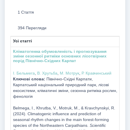
1 Стаття
394 Перегляди
Усі статті
Кліматогенна обумовленість і прогнозування
зміни сезонної ритміки основних лісотвірних
порід Північно-Східних Карпат
І. Бельмега
,
В. Хрутьба
,
М. Мотрук
,
Р. Кравчинський
Ключові слова:
Північно-Східні Карпати,
Карпатський національний природний парк, лісові
екосистеми, кліматичні зміни, сезонна ритміка рослин,
фенологія
Belmega, I., Khrutba, V., Motruk, M., & Kravchynskyi, R.
(2024). Climatogenic influence and prediction of
seasonal rhythm changes in the main forest-forming
species of the Northeastern Carpathians.
Scientific