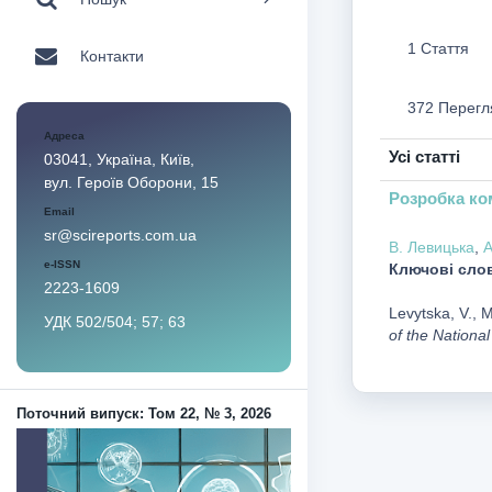
1 Стаття
Контакти
372 Перегл
Адреса
Усі статті
03041, Україна, Київ,
вул. Героїв Оборони, 15
Розробка ко
Email
sr@scireports.com.ua
В. Левицька
,
А
e-ISSN
Ключові сло
2223-1609
Levytska, V., 
УДК 502/504; 57; 63
of the Nationa
Поточний випуск: Том 22, № 3, 2026