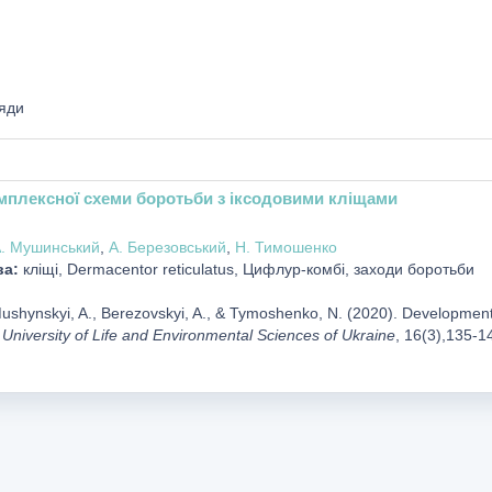
яди
мплексної схеми боротьби з іксодовими кліщами
. Мушинський
,
А. Березовський
,
Н. Тимошенко
ва:
кліщі, Dermacentor reticulatus, Цифлур-комбі, заходи боротьби
Mushynskyi, A., Berezovskyi, A., & Tymoshenko, N. (2020). Development 
l University of Life and Environmental Sciences of Ukraine
, 16(3),135-1