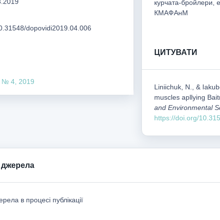
8.2019
курчата-бройлери, е
КМАФАнМ
/10.31548/dopovidi2019.04.006
ЦИТУВАТИ
 № 4, 2019
Liniichuk, N., & Iaku
muscles apllying Bait
and Environmental S
https://doi.org/10.3
 джерела
рела в процесі публікації