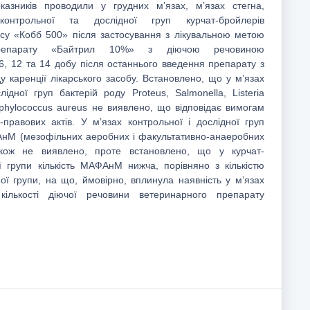
оказників проводили у грудних мʼязах, мʼязах стегна,
контрольної та дослідної груп курчат-бройлерів
су «Кобб 500» після застосування з лікувальною метою
препарату «Байтрил 10%» з діючою речовиною
, 12 та 14 добу після останнього введення препарату з
у каренції лікарського засобу. Встановлено, що у мʼязах
лідної груп бактерій роду Proteus, Salmonella, Listeria
phylococcus aureus не виявлено, що відповідає вимогам
правових актів. У мʼязах контрольної і дослідної груп
М (мезофільних аеробних і факультативно-анаеробних
також не виявлено, проте встановлено, що у курчат-
ї групи кількість МАФАнМ нижча, порівняно з кількістю
 групи, на що, ймовірно, вплинула наявність у мʼязах
кількості діючої речовини ветеринарного препарату