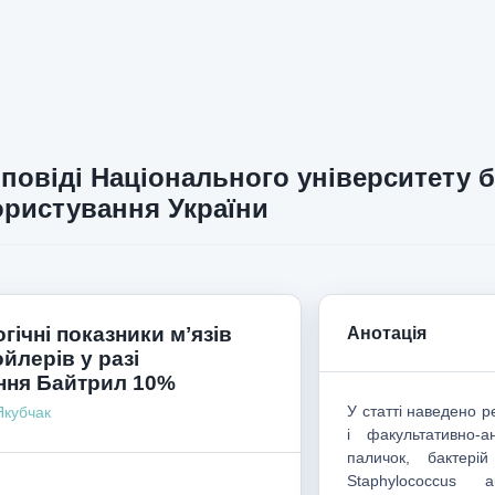
повіді Національного університету б
ристування України
гічні показники мʼязів
Анотація
йлерів у разі
ння Байтрил 10%
У статті наведено 
Якубчак
і факультативно-а
паличок, бактерій
Staphylococcus 