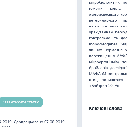
мікробіологічних п
гомілки, крила 
американського кро
ветеринарного 
енрофлоксацин на 6
урахуванням період
контрольної та дос
monocytogenes, Sta
чинних нормативно-
перевищення МАФАн
мікроорганізмів) 
бройлерів дослідно
МАФАнМ контрольної
птиці залишкової 
«Байтрил 10 %»
Завантажити статтю
Ключові слова
.2019, Доопрацьовано 07.08.2019,