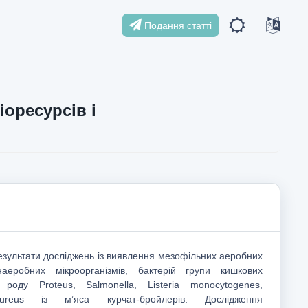
Подання статті
іоресурсів і
результати досліджень із виявлення мезофільних аеробних
наеробних мікроорганізмів, бактерій групи кишкових
 роду Proteus, Salmonella, Listeria monocytogenes,
aureus із мʼяса курчат-бройлерів. Дослідження