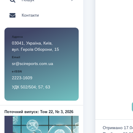
Контакти
Адреса
03041, Україна, Київ,
вул. Героїв Оборони, 15
Email
sr@scireports.com.ua
e-ISSN
2223-1609
УДК 502/504; 57; 63
Поточний випуск: Том 22, № 3, 2026
Отримано 17.04