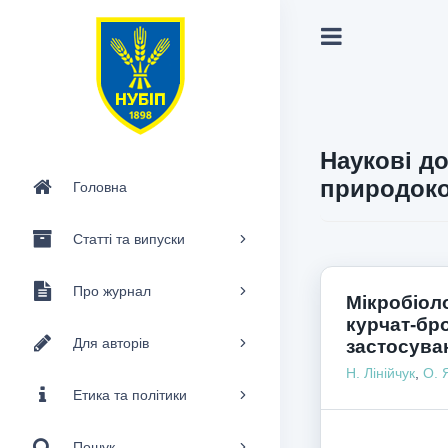
Наукові до
природоко
Головна
Статті та випуски
Про журнал
Мікробіоло
курчат-бро
Для авторів
застосува
Н. Лінійчук
,
О. 
Етика та політики
Пошук