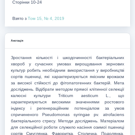
Сторінки 10-24
Взято з
Том 15, № 4, 2019
Анотація
Зростання кількості і шкодочинності бактеріальних
хвороб у сучасних умовах вирощування зернових
культур робить необхідним використання у виробництві
сортів пшениці, які характеризуються якісним врожаєм
за високої стійкості до фітопатогенних бактерій. Мета
досліджень. Відібрати методом прямої клітинної селекції
калюсні культури Triticum aesticum L., що
характеризуються високими значеннями ростового
індексу і регенераційним потенціалом за умов
спричиненого Рseudomonas syringae pv. аtrofaciens
бактеріального стресу. Методи досліджень. Матеріалом
для селекційної роботи служило насіння озимої пшениці
сортів Смуглянка, Фаворитка, Столична, Подолянка.