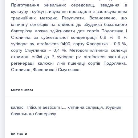
Приготування живильних середовищ, введення в
культуру і субкультивування проводили із застосуванням
традиційних методик. Результати. Встановлено, що
клітинну селекцію на стійкість до збудника базального
бактеріозу можна здійснювати для сортів Подолянка і
Столична за сублетальної концентрації 0,8 % ІК P.
syringae pv. atrofaciens 9400, сорту Фаворитка ‒ 0,6 %,
сорту Смуглянка – 0,4 %. Методом клітинної селекції
отримані стійкі до P. syringae pv. atrofaciens здатні до
регенерації калюсні лінії пшениці сортів Подолянка,
Столична, Фаворитка і Смуглянка
Ключові слова
калюс, Triticum aesticum L., клітинна селекція, збудник
базального бактеріозу
ЦИТУВАТИ