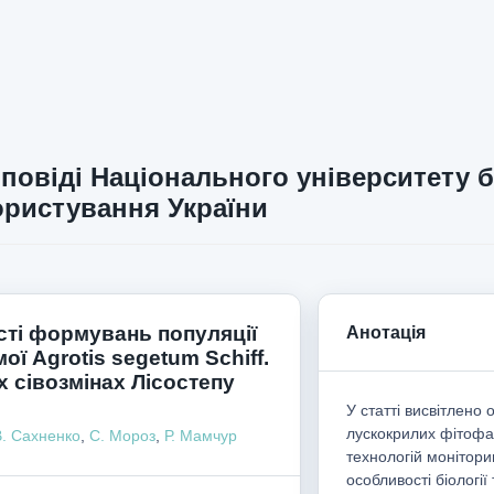
повіді Національного університету б
ристування України
ті формувань популяції
Анотація
ої Agrotis segetum Schiff.
 сівозмінах Лісостепу
У статті висвітлено
лускокрилих фітофаг
В. Сахненко
,
С. Мороз
,
Р. Мамчур
технологій монітори
особливості біології