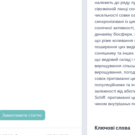
належить до ряду лу
сівозмінній ланці с
чисельності совки о
синхронізовані із ци
сонячної активності
динаміку біосфери, 
що різке коливання 
поширення цих видів
соняшнику та інших 
що видовий склад і ч
вирощування сільськ
вирощування, погод
совок притаманні ци
популяційними та і
залежності від абіо
Schiff. притаманні 
чином внутрішньо-
Завантажити статтю
Ключові слова