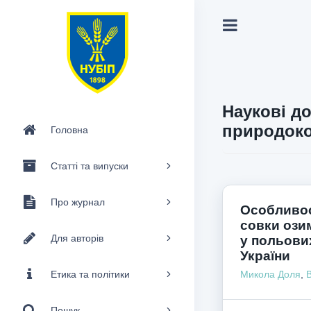
Наукові до
природоко
Головна
Статті та випуски
Про журнал
Особливос
совки озим
Для авторів
у польових
України
Етика та політики
Микола Доля
,
Пошук