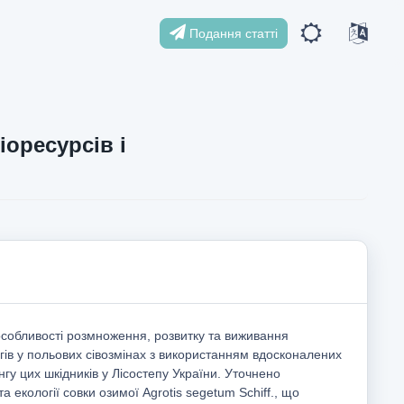
Подання статті
іоресурсів і
 особливості розмноження, розвитку та виживання
ів у польових сівозмінах з використанням вдосконалених
нгу цих шкідників у Лісостепу України. Уточнено
 та екології совки озимої Agrotis segetum Schiff., що