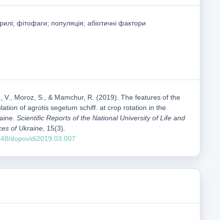
рилі; фітофаги; популяція; абіотичні фактори
, V., Moroz, S., & Mamchur, R. (2019). The features of the
ation of agrotis segetum schiff. at crop rotation in the
raine.
Scientific Reports of the National University of Life and
ces of Ukraine
, 15(3).
1548/dopovidi2019.03.007