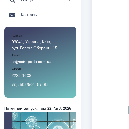
Контакти
Адреса
03041, Україна, Київ,
вул. Героїв Оборони, 15
Email
sr@scireports.com.ua
e-ISSN
2223-1609
УДК 502/504; 57; 63
Поточний випуск: Том 22, № 3, 2026