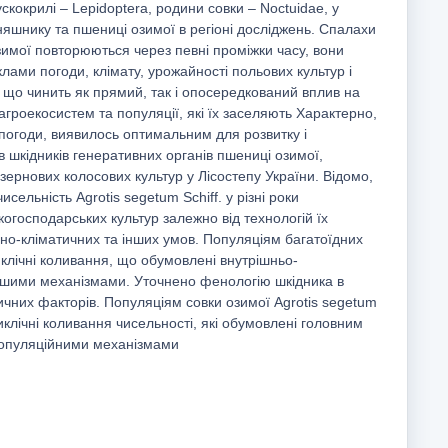
скокрилі – Lepidoptera, родини совки – Noctuidae, у
оняшнику та пшениці озимої в регіоні досліджень. Спалахи
зимої повторюються через певні проміжки часу, вони
клами погоди, клімату, урожайності польових культур і
, що чинить як прямий, так і опосередкований вплив на
агроекосистем та популяції, які їх заселяють Характерно,
погоди, виявилось оптимальним для розвитку і
 шкідників генеративних органів пшениці озимої,
зернових колосових культур у Лісостепу України. Відомо,
исельність Agrotis segetum Schiff. у різні роки
огосподарських культур залежно від технологій їх
но-кліматичних та інших умов. Популяціям багатоїдних
клічні коливання, що обумовлені внутрішньо-
ншими механізмами. Уточнено фенологію шкідника в
тичних факторів. Популяціям совки озимої Agrotis segetum
циклічні коливання чисельності, які обумовлені головним
популяційними механізмами