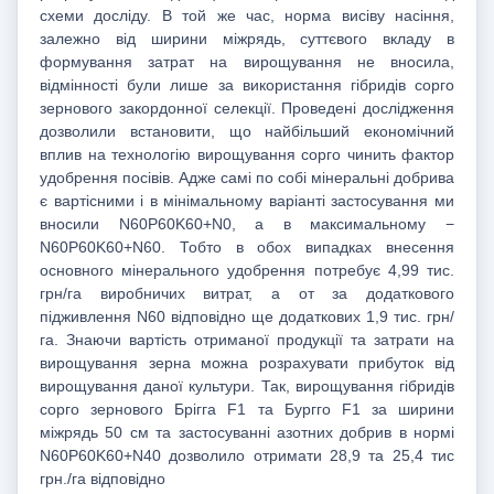
схеми досліду. В той же час, норма висіву насіння,
залежно від ширини міжрядь, суттєвого вкладу в
формування затрат на вирощування не вносила,
відмінності були лише за використання гібридів сорго
зернового закордонної селекції. Проведені дослідження
дозволили встановити, що найбільший економічний
вплив на технологію вирощування сорго чинить фактор
удобрення посівів. Адже самі по собі мінеральні добрива
є вартісними і в мінімальному варіанті застосування ми
вносили N60P60K60+N0, а в максимальному −
N60P60K60+N60. Тобто в обох випадках внесення
основного мінерального удобрення потребує 4,99 тис.
грн/га виробничих витрат, а от за додаткового
підживлення N60 відповідно ще додаткових 1,9 тис. грн/
га. Знаючи вартість отриманої продукції та затрати на
вирощування зерна можна розрахувати прибуток від
вирощування даної культури. Так, вирощування гібридів
сорго зернового Брігга F1 та Бургго F1 за ширини
міжрядь 50 см та застосуванні азотних добрив в нормі
N60P60K60+N40 дозволило отримати 28,9 та 25,4 тис
грн./га відповідно