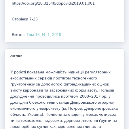
https://doi.org/10.31548/dopovidi2019.01.001
Сторінки 7-25
Взято з
Том 15, № 1, 2019
Анотація
У роботі показана можливість індикації регуляторних
екосистемних сервісів протягом техногенного
ґрунтогенезу за допомогою фітоіндикаційних оцінок
вмісту карбонатів та засвоюваних форм азоту. Польові
дослідження проводились протягом 2008–2017 рр. у
дослідній біоекологічній станції Дніпровського аграрно-
економічного університету (м. Покров, Дніпропетровська
область, Україна). Полігони закладені у межах чотирьох
типів техноземів: педоземи, дерново-літогенні ґрунти на
лесоподібних суглинках, сіро-зелених глинах та