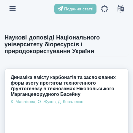
Подання статті
Наукові доповіді Національного
університету біоресурсів і
природокористування України
Динаміка вмісту карбонатів та засвоюваних
форм азоту протягом техногенного
ґрунтогенезу в техноземах Нікопольського
Марганцеворудного Басейну
К. Маслікова
,
О. Жуков
,
Д. Коваленко