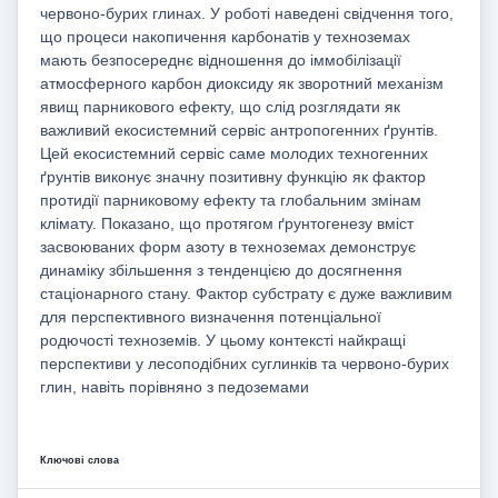
червоно-бурих глинах. У роботі наведені свідчення того,
що процеси накопичення карбонатів у техноземах
мають безпосереднє відношення до іммобілізації
атмосферного карбон диоксиду як зворотний механізм
явищ парникового ефекту, що слід розглядати як
важливий екосистемний сервіс антропогенних ґрунтів.
Цей екосистемний сервіс саме молодих техногенних
ґрунтів виконує значну позитивну функцію як фактор
протидії парниковому ефекту та глобальним змінам
клімату. Показано, що протягом ґрунтогенезу вміст
засвоюваних форм азоту в техноземах демонструє
динаміку збільшення з тенденцією до досягнення
стаціонарного стану. Фактор субстрату є дуже важливим
для перспективного визначення потенціальної
родючості техноземів. У цьому контексті найкращі
перспективи у лесоподібних суглинків та червоно-бурих
глин, навіть порівняно з педоземами
Ключові слова