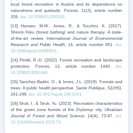
local forest recreation in Austria and its dependence on
naturalness and quietude.
Forests
, 11(3), article number
326.
doi: 10.3390/f11030326
.
[13] Hansen, M.M., Jones, R., & Tocchini, K. (2017).
Shinrin-Yoku (forest bathing) and nature therapy: A state-
of-the-art review.
International Journal of Environmental
Research and Public Health
, 14, article number 851.
doi:
10.3390/ijerph14080851
.
[14] Pintilii, R.-D. (2022). Forest recreation and landscape
protection.
Forests
, 13, article number 1440.
doi:
10.3390/f13091440
.
[15] Sanchez-Badini, O., & Innes, J.L. (2019). Forests and
trees: A public health perspective.
Sante Publique
, S1(HS),
241-248.
doi: 10.3917/spub.190.0241
.
[16] Siruk, I., & Siruk, Yu. (2023). Recreation characteristics
of the green zone forests of the Zhytomyr city.
Ukrainian
Journal of Forest and Wood Science
, 14(4), 73-87.
doi:
10.31548/forest/4.2023.73
.