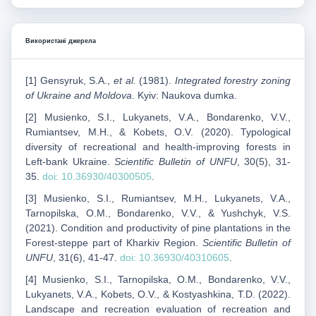
Використані джерела
[1] Gensyruk, S.A.,
et al.
(1981).
Integrated forestry zoning
of Ukraine and Moldova
. Kyiv: Naukova dumka.
[2] Musienko, S.I., Lukyanets, V.A., Bondarenko, V.V.,
Rumiantsev, M.H., & Kobets, O.V. (2020). Typological
diversity of recreational and health-improving forests in
Left-bank Ukraine.
Scientific Bulletin of UNFU
, 30(5), 31-
35.
doi: 10.36930/40300505
.
[3] Musienko, S.I., Rumiantsev, M.Н., Lukyanets, V.A.,
Tarnopilska, O.M., Bondarenko, V.V., & Yushchyk, V.S.
(2021). Сondition and productivity of pine plantations in the
Forest-steppe part of Kharkiv Region.
Scientific Bulletin of
UNFU
, 31(6), 41-47.
doi: 10.36930/40310605
.
[4] Musienko, S.I., Tarnopilska, O.M., Bondarenko, V.V.,
Lukyanets, V.A., Kobets, O.V., & Kostyashkina, T.D. (2022).
Landscape and recreation evaluation of recreation and