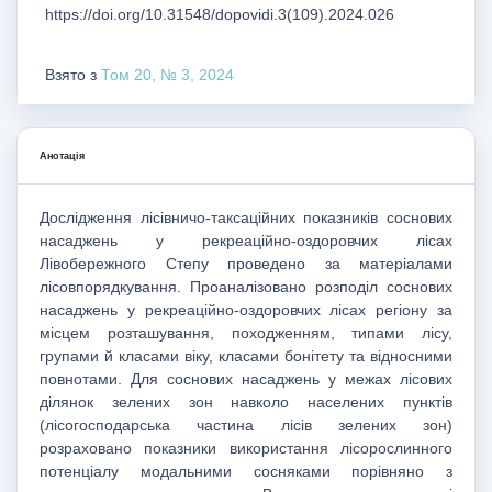
https://doi.org/10.31548/dopovidi.3(109).2024.026
Взято з
Том 20, № 3, 2024
Анотація
Дослідження лісівничо-таксаційних показників соснових
насаджень у рекреаційно-оздоровчих лісах
Лівобережного Степу проведено за матеріалами
лісовпорядкування. Проаналізовано розподіл соснових
насаджень у рекреаційно-оздоровчих лісах регіону за
місцем розташування, походженням, типами лісу,
групами й класами віку, класами бонітету та відносними
повнотами. Для соснових насаджень у межах лісових
ділянок зелених зон навколо населених пунктів
(лісогосподарська частина лісів зелених зон)
розраховано показники використання лісорослинного
потенціалу модальними сосняками порівняно з