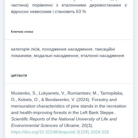
частина) порівняно з еталонними деревостанами є
відносно невисоким і становить 63 %
Ключові слова
категорія лісів, походження насадження, таксаційні
показники, модальні насадження, еталонні насадження
ЦИТУВАТИ
Musienko, S., Lukyanets, V., Rumiantsev, M., Tarnopilska,
O., Kobets, O., & Bondarenko, V. (2024). Forestry and
mensuration characteristics of pine stands in the recreation
and health-improving forests in the Left Bank Steppe..
Scientific Reports of the National University of Life and
Environmental Sciences of Ukraine
, 20(3).
https://doi.org/10.31548/dopovidi.3(109).2024.026