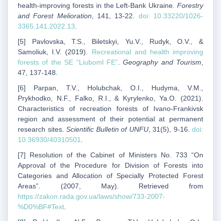
health-improving forests in the Left-Bank Ukraine.
Forestry
and Forest Melioration
, 141, 13-22.
doi: 10.33220/1026-
3365.141.2022.13
.
[5] Pavlovska, T.S., Biletskyi, Yu.V., Rudyk, O.V., &
Samoliuk, I.V. (2019).
Recreational and health improving
forests of the SE “Liuboml FE”
.
Geography and Tourism
,
47, 137-148.
[6] Parpan, T.V., Holubchak, O.I., Hudyma, V.M.,
Prykhodko, N.F., Falko, R.I., & Kyrylenko, Ya.O. (2021).
Characteristics of recreation forests of Ivano-Frankivsk
region and assessment of their potential at permanent
research sites.
Scientific Bulletin of UNFU
, 31(5), 9-16.
doi:
10.36930/40310501
.
[7] Resolution of the Cabinet of Ministers No. 733 “On
Approval of the Procedure for Division of Forests into
Categories and Allocation of Specially Protected Forest
Areas”. (2007, May). Retrieved from
https://zakon.rada.gov.ua/laws/show/733-2007-
%D0%BF#Text
.