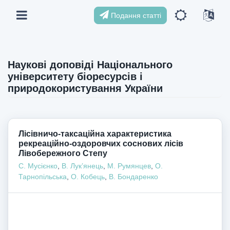
Подання статті
Наукові доповіді Національного
університету біоресурсів і
природокористування України
Лісівничо-таксаційна характеристика
рекреаційно-оздоровчих соснових лісів
Лівобережного Степу
С. Мусієнко
,
В. Лук’янець
,
М. Румянцев
,
О.
Тарнопільська
,
О. Кобець
,
В. Бондаренко