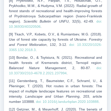
[8] Prykhodko, N.F., Parpan, T.V., Holubchak, O.I.,
Prykhodko, M.M., & Hudyma, V.M. (2022). Radial growth of
forest stands of recreational and health-improving forests
of Prydnistrovya Subcarpathian region (Ivano-Frankivsk
region).
Scientific Bulletin of UNFU
, 32(5), 42-49.
doi:
10.36930/40320506
.
[9] Tkach, V.P., Kobets, O.V., & Rumiantsev, M.G. (2018).
Use of forest site capacity by forests of Ukraine.
Forestry
and Forest Melioration
, 132, 3-12.
doi: 10.33220/1026-
3365.132.2018.3
.
[10] Bondar, O., & Tsytsiura, N. (2021). Recreational and
health forests of Kremenets district, Ternopil region.
Balanced Nature Management
, 2, 80-87.
doi:
10.33730/2310-4678.2.2021.237994
.
[11] Gerstenberg, T., Baumeister, C.F., Schraml, U., &
Plieninger, T. (2020). Hot routes in urban forests: The
impact of multiple landscape features on recreational use
intensity.
Landscape and Urban Planning
, 203, article
number 103888.
doi: 10.1016/j.landurbplan.2020.103888
.
[12] Getzner, M., & Meyerhoff, J. (2020). The benets of