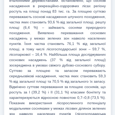
еталонними деревостанами. Встановлено, що соснові
насадження в рекреаційно-оздоровчих лісах регіону
ростуть на площі понад 83 тис. га. За площею суттєво
переважають соснові насадження штучного походження,
частка яких становить 93,6 % від загальної площі, решту
площі (6,4 %) – займають сосняки природного
походження. Виявлено переважання соснових
насаджень у межах зелених зон навколо населених
пунктів. Їхня частка становить 76,1 % від загальної
площі, в тому числі лісогосподарської зони – 59,7 %,
лісопаркової – 16,4 %. Найбільша площа досліджуваних
соснових насаджень (37 % від загальної площі)
зосереджена в умовах свіжого дубово-соснового субору.
Суттєво за площею та запасом переважають
середньовікові насадження, частка яких становить 59,3
% від загальної площі та 70,5 % від загального їх запасу.
Відмічено суттєве переважання за площею сосняків, що
ростуть за І (39,2 %) і II (31,1 %) класами бонітету та
характеризуються відносною повнотою 0,7–0,8 (73,5 %).
Показник використання лісорослинного потенціалу
модальними сосняками у межах лісових ділянок зелених
зон навколо населених пунктів (лісогосподарська