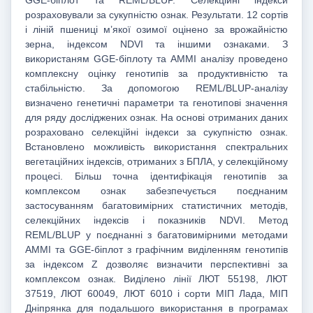
GGE-біплот та REML/BLUP. Селекційні індекси
розраховували за сукупністю ознак. Результати. 12 сортів
і ліній пшениці м’якої озимої оцінено за врожайністю
зерна, індексом NDVI та іншими ознаками. З
використаням GGE-біплоту та AMMI аналізу проведено
комплексну оцінку генотипів за продуктивністю та
стабільністю. За допомогою REML/BLUP-аналізу
визначено генетичні параметри та генотипові значення
для ряду досліджених ознак. На основі отриманих даних
розраховано селекційні індекси за сукупністю ознак.
Встановлено можливість використання спектральних
вегетаційних індексів, отриманих з БПЛА, у селекційному
процесі. Більш точна ідентифікація генотипів за
комплексом ознак забезпечується поєднаним
застосуванням багатовимірних статистичних методів,
селекційних індексів і показників NDVI. Метод
REML/BLUP у поєднанні з багатовимірними методами
AMMI та GGE-біплот з графічним виділенням генотипів
за індексом Z дозволяє визначити перспективні за
комплексом ознак. Виділено лінії ЛЮТ 55198, ЛЮТ
37519, ЛЮТ 60049, ЛЮТ 6010 і сорти МІП Лада, МІП
Дніпрянка для подальшого використання в програмах