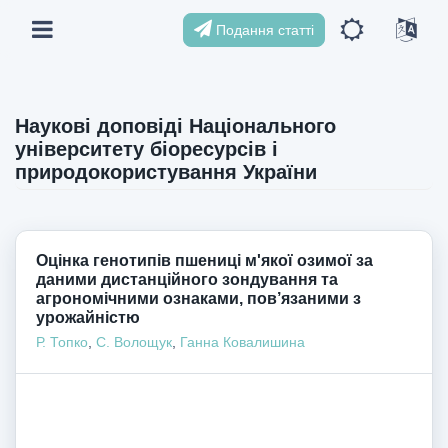
Подання статті
Наукові доповіді Національного
університету біоресурсів і
природокористування України
Оцінка генотипів пшениці м'якої озимої за
даними дистанційного зондування та
агрономічними ознаками, пов’язаними з
урожайністю
Р. Топко
,
С. Волощук
,
Ганна Ковалишина