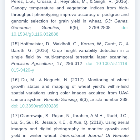
Pérez, L.G., Crossa, J., Reynolds, M., & Singh, R. (2016).
Canopy temperature and vegetation indices from high-
throughput phenotyping improve accuracy of pedigree and
genomic selection for grain yield in wheat.
G3: Genes,
Genomes, Genetics
, 6(9), 2799-2808.
doi:
10.1534/g3.116.032888
[15] Hoffmeister, D., Waldhoff, G., Korres, W., Curdt, C., &
Bareth, G. (2016). Crop height variability detection in a
single field by multi-temporal terrestrial laser scanning.
Precision Agriculture
, 17, 296-312.
doi: 10.1007/s11119-
015-9420-y
[16] Du, M., & Noguchi, N. (2017). Monitoring of wheat
growth status and mapping of wheat yield’s within-field
spatial variations using color images acquired from UAV-
camera system.
Remote Sensing
, 9(3), article number 289.
doi: 10.3390/rs9030289
[17] Olanrewaju, S., Rajan, N., Ibrahim, A.M.H., Rudd, J.C.,
Liu, S., Sui, R., Jessup, K.E., & Xue, Q. (2019). Using aerial
imagery and digital photography to monitor growth and
yield in winter wheat.
International Journal Of Remote