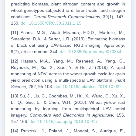
predicting biomass, plant nitrogen content and growth in
wheat genotypes subjected to different water and nitrogen
conditions.
Cereal Research Communications
, 39(1), 147-
159.
doi: 10.1556/CRC.39.2011.1.15
.
[11] Acorsi, M.G., Abati Miranda, F.D.D., Martello, M.,
Smaniotto, D.A., & Sartor, L.R. (2019). Estimating biomass
of black oat using UAV-based RGB imaging.
Agronomy
,
9(7), article number 344.
doi: 10.3390/agronomy9070344
[12] Hassan, M.A., Yang, M., Rasheed, A., Yang, G.,
Reynolds, M., Xia, X., Xiao, Y., & He, Z. (2019). A rapid
monitoring of NDVI across the wheat growth cycle for grain
yield prediction using a multi-spectral UAV platform.
Plant
Science
, 282, 95-103.
doi: 10.1016/j.plantsci.2018.10.022
[13] Su, J., Liu, C., Coombes, M., Hu, X., Wang, C., Xu, X.,
Li, Q., Guo, L., & Chen, W.H. (2018). Wheat yellow rust
monitoring by learning from multispectral UAV aerial
imagery.
Computers And Electronics In Agriculture
, 155,
157-166.
doi: 10.1016/j.compag.2018.10.017
[14] Rutkoski, J., Poland, J., Mondal, S., Autrique, E.,