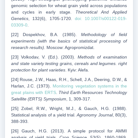
genomic selection for wheat grain yield across populations
and cycles in early stage.
Theoretical And Applied
Genetics
, 132(6), 1705-1720.
doi: 10.1007/s00122-019-
03309-0
.
[22] Dospekhov, B.A. (1985).
Methodology of field
experiments (with the basics of statistical processing of
research results)
. Moscow: Agropromizdat.
[23] Volkodav, V. (Ed.). (2003).
Methods of examination
and state variety testing grains, cereals and legumes. right
protection for plant varieties
. Kyiv: Alefa.
[24] Rouse, J.W., Haas, R.H., Schell, J.A., Deering, D.W., &
Harlan, J.C. (1973).
Monitoring vegetation systems in the
great plains with ERTS
.
Third Earth Resources Technology
Satellite (ERTS) Symposium
, 1, 309-317.
[25] Zobel, R.W., Wright, M.J., & Gauch, H.G. (1988).
Statistical analysis of a yield trial.
Agronomy Journal
, 80(3),
388-393.
[26] Gauch, H.G. (2013). A simple protocol for AMMI
analysis of yield trials.
Crop Science
, 53(5), 1860-1869.