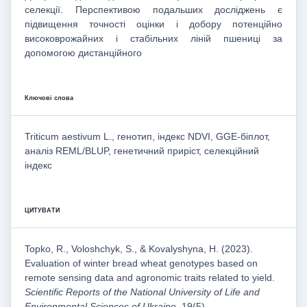
селекції. Перспективою подальших досліджень є
підвищення точності оцінки і добору потенційно
високоврожайних і стабільних ліній пшениці за
допомогою дистанційного
Ключові слова
Triticum aestivum L., генотип, індекс NDVI, GGE-біплот,
аналіз REML/BLUP, генетичний приріст, селекційний
індекс
ЦИТУВАТИ
Topko, R., Voloshchyk, S., & Kovalyshyna, H. (2023).
Evaluation of winter bread wheat genotypes based on
remote sensing data and agronomic traits related to yield.
Scientific Reports of the National University of Life and
Environmental Sciences of Ukraine
, 19(5).