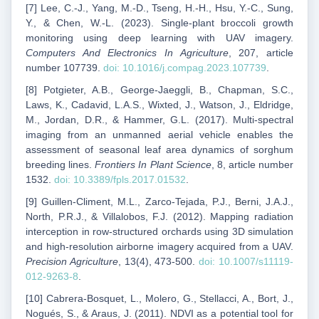
[7] Lee, C.-J., Yang, M.-D., Tseng, H.-H., Hsu, Y.-C., Sung,
Y., & Chen, W.-L. (2023). Single-plant broccoli growth
monitoring using deep learning with UAV imagery.
Computers And Electronics In Agriculture
, 207, article
number 107739.
doi: 10.1016/j.compag.2023.107739
.
[8] Potgieter, A.B., George-Jaeggli, B., Chapman, S.C.,
Laws, K., Cadavid, L.A.S., Wixted, J., Watson, J., Eldridge,
M., Jordan, D.R., & Hammer, G.L. (2017). Multi-spectral
imaging from an unmanned aerial vehicle enables the
assessment of seasonal leaf area dynamics of sorghum
breeding lines.
Frontiers In Plant Science
, 8, article number
1532.
doi: 10.3389/fpls.2017.01532
.
[9] Guillen-Climent, M.L., Zarco-Tejada, P.J., Berni, J.A.J.,
North, P.R.J., & Villalobos, F.J. (2012). Mapping radiation
interception in row-structured orchards using 3D simulation
and high-resolution airborne imagery acquired from a UAV.
Precision Agriculture
, 13(4), 473-500.
doi: 10.1007/s11119-
012-9263-8
.
[10] Cabrera-Bosquet, L., Molero, G., Stellacci, A., Bort, J.,
Nogués, S., & Araus, J. (2011). NDVI as a potential tool for