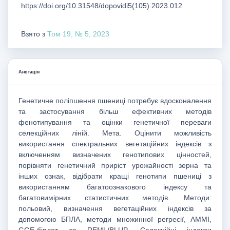
https://doi.org/10.31548/dopovidi5(105).2023.012
Взято з
Том 19, № 5, 2023
Анотація
Генетичне поліпшення пшениці потребує вдосконалення
та застосування більш ефективних методів
фенотипування та оцінки генетичної переваги
селекційних ліній. Мета. Оцінити можливість
використання спектральних вегетаційних індексів з
включенням визначених генотипових цінностей,
порівняти генетичний приріст урожайності зерна та
інших ознак, відібрати кращі генотипи пшениці з
використанням багатоознакового індексу та
багатовимірних статистичних методів. Методи:
польовий, визначення вегетаційних індексів за
допомогою БПЛА, методи множинної регресії, AMMI,