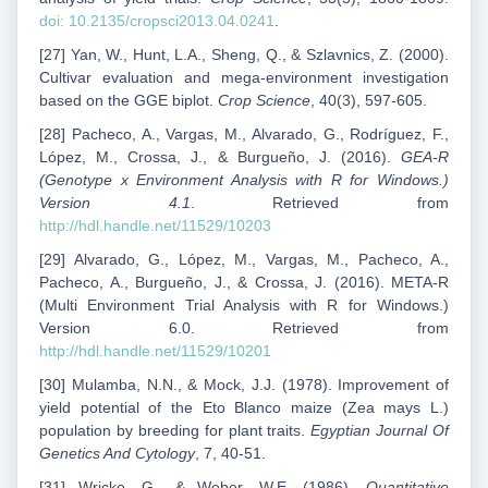
doi: 10.2135/cropsci2013.04.0241
.
[27] Yan, W., Hunt, L.A., Sheng, Q., & Szlavnics, Z. (2000).
Cultivar evaluation and mega-environment investigation
based on the GGE biplot.
Crop Science
, 40(3), 597-605.
[28] Pacheco, A., Vargas, M., Alvarado, G., Rodríguez, F.,
López, M., Crossa, J., & Burgueño, J. (2016).
GEA-R
(Genotype x Environment Analysis with R for Windows.)
Version 4.1
. Retrieved from
http://hdl.handle.net/11529/10203
[29] Alvarado, G., López, M., Vargas, M., Pacheco, A.,
Pacheco, A., Burgueño, J., & Crossa, J. (2016). META-R
(Multi Environment Trial Analysis with R for Windows.)
Version 6.0. Retrieved from
http://hdl.handle.net/11529/10201
[30] Mulamba, N.N., & Mock, J.J. (1978). Improvement of
yield potential of the Eto Blanco maize (Zea mays L.)
population by breeding for plant traits.
Egyptian Journal Of
Genetics And Cytology
, 7, 40-51.
[31] Wricke, G., & Weber, W.E. (1986).
Quantitative