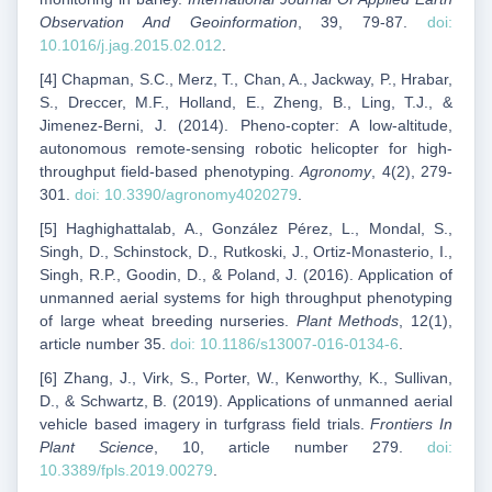
Observation And Geoinformation
, 39, 79-87.
doi:
10.1016/j.jag.2015.02.012
.
[4] Chapman, S.C., Merz, T., Chan, A., Jackway, P., Hrabar,
S., Dreccer, M.F., Holland, E., Zheng, B., Ling, T.J., &
Jimenez-Berni, J. (2014). Pheno-copter: A low-altitude,
autonomous remote-sensing robotic helicopter for high-
throughput field-based phenotyping.
Agronomy
, 4(2), 279-
301.
doi: 10.3390/agronomy4020279
.
[5] Haghighattalab, A., González Pérez, L., Mondal, S.,
Singh, D., Schinstock, D., Rutkoski, J., Ortiz-Monasterio, I.,
Singh, R.P., Goodin, D., & Poland, J. (2016). Application of
unmanned aerial systems for high throughput phenotyping
of large wheat breeding nurseries.
Plant Methods
, 12(1),
article number 35.
doi: 10.1186/s13007-016-0134-6
.
[6] Zhang, J., Virk, S., Porter, W., Kenworthy, K., Sullivan,
D., & Schwartz, B. (2019). Applications of unmanned aerial
vehicle based imagery in turfgrass field trials.
Frontiers In
Plant Science
, 10, article number 279.
doi:
10.3389/fpls.2019.00279
.