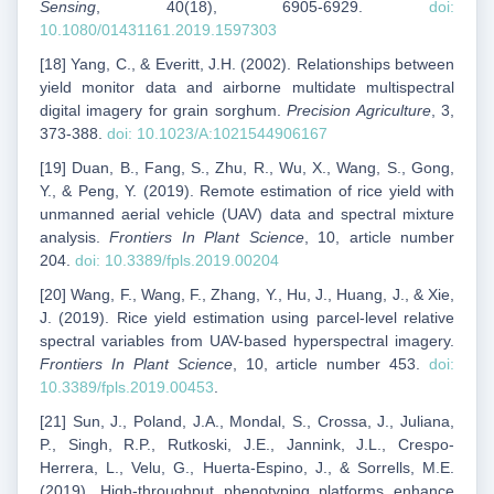
Sensing
, 40(18), 6905-6929.
doi:
10.1080/01431161.2019.1597303
[18] Yang, C., & Everitt, J.H. (2002). Relationships between
yield monitor data and airborne multidate multispectral
digital imagery for grain sorghum.
Precision Agriculture
, 3,
373-388.
doi: 10.1023/A:1021544906167
[19] Duan, B., Fang, S., Zhu, R., Wu, X., Wang, S., Gong,
Y., & Peng, Y. (2019). Remote estimation of rice yield with
unmanned aerial vehicle (UAV) data and spectral mixture
analysis.
Frontiers In Plant Science
, 10, article number
204.
doi: 10.3389/fpls.2019.00204
[20] Wang, F., Wang, F., Zhang, Y., Hu, J., Huang, J., & Xie,
J. (2019). Rice yield estimation using parcel-level relative
spectral variables from UAV-based hyperspectral imagery.
Frontiers In Plant Science
, 10, article number 453.
doi:
10.3389/fpls.2019.00453
.
[21] Sun, J., Poland, J.A., Mondal, S., Crossa, J., Juliana,
P., Singh, R.P., Rutkoski, J.E., Jannink, J.L., Crespo-
Herrera, L., Velu, G., Huerta-Espino, J., & Sorrells, M.E.
(2019). High-throughput phenotyping platforms enhance