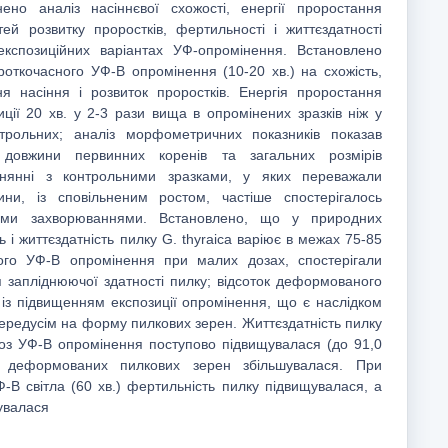
нено аналіз насіннєвої схожості, енергії проростання
тей розвитку проростків, фертильності і життєздатності
експозиційних варіантах УФ-опромінення. Встановлено
откочасного УФ-B опромінення (10-20 хв.) на схожість,
я насіння і розвиток проростків. Енергія проростання
иції 20 хв. у 2-3 рази вища в опромінених зразків ніж у
трольних; аналіз морфометричних показників показав
і довжини первинних коренів та загальних розмірів
внянні з контрольними зразками, у яких переважали
ни, із сповільненим ростом, частіше спостерігалось
ими захворюваннями. Встановлено, що у природних
 і життєздатність пилку G. thyraica варіює в межах 75-85
ого УФ-В опромінення при малих дозах, спостерігали
 запліднюючої здатності пилку; відсоток деформованого
 із підвищенням експозиції опромінення, що є наслідком
передусім на форму пилкових зерен. Життєздатність пилку
оз УФ-В опромінення поступово підвищувалася (до 91,0
ть деформованих пилкових зерен збільшувалася. При
Ф-В світла (60 хв.) фертильність пилку підвищувалася, а
увалася