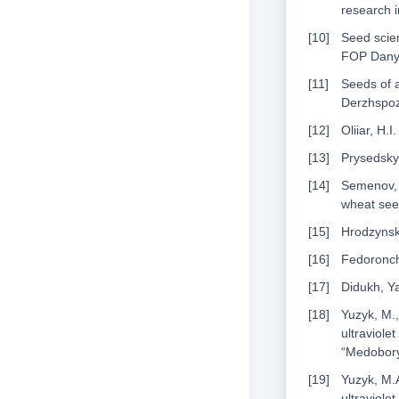
research i
Seed scien
FOP Danyl
Seeds of a
Derzhspozh
Oliiar, H.
Prysedskyi
Semenov, A
wheat se
Hrodzynsky
Fedoronchu
Didukh, Ya
Yuzyk, M.,
ultraviolet
“Medobory”
Yuzyk, M.A
ultraviole