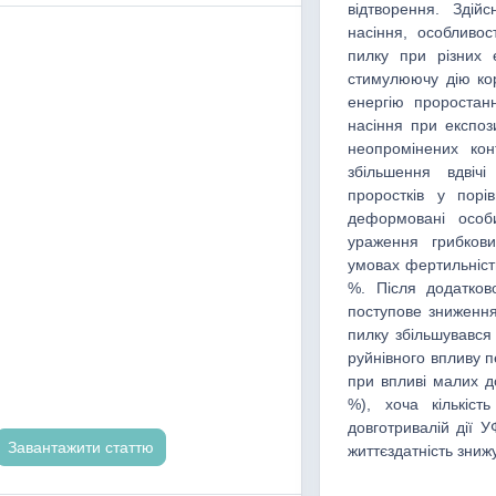
відтворення. Здійс
насіння, особливос
пилку при різних 
стимулюючу дію кор
енергію проростанн
насіння при експоз
неопромінених кон
збільшення вдвіч
проростків у порі
деформовані особи
ураження грибков
умовах фертильність
%. Після додатков
поступове зниження
пилку збільшувався
руйнівного впливу 
при впливі малих д
%), хоча кількіс
довготривалій дії У
Завантажити статтю
життєздатність зниж