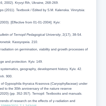
16, 2002). Kryvyi Rih, Ukraine, 268-269.
ps (2011). Textbook / Edited by S.M. Kalenska. Vinnytsia:
003). [Effective from 01-01-2004]. Kyiv:
Bulletin of Ternopil Pedagogical University
, 2(17), 38-54.
 Donetsk: Kassyopeia. 210.
rradiation on germination, viability and growth processes of
ge and protection. Kyiv. 149.
 systematics, geography, development history. Kyiv. 42.
ynh. 900.
ity of Gypsophila thyraica Krasnova (Caryophyllaceae) under
ted to the 30th anniversary of the nature reserve
, 2020) (pp. 352-357). Ternopil: Textbooks and manuals.
rends of research on the effects of γ-radiation and
10.33989/2021.7.1.243446
.