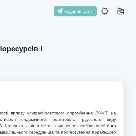
Подання статті
іоресурсів і
вості впливу ультрафіолетового опромінення (УФ-B) на
стивості ендемічного, реліктового, рідкісного виду
 A. Krasnova s. str. з метою виявлення особливостей його
навколишнього середовища та прогнозування подальшого