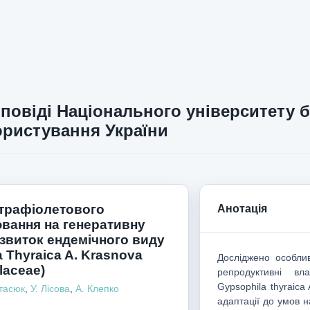
повіді Національного університету б
ристування України
трафіолетового
Анотація
вання на генеративну
озвиток ендемічного виду
 Thyraica A. Krasnova
Досліджено особли
laceae)
репродуктивні вла
Gypsophila thyraica
тасюк
,
У. Лісова
,
А. Клепко
адаптації до умов 