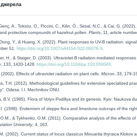
 джерела
enç, A., Toksöz, O., Piccini, C., Kilin, Ö., Sesal, N.C., & Cai, G. (2022
and protective compounds of hazelnut pollen.
Plants
, 11, article numb
Dong, Y., & Huang, X. (2022). Plant responses to UV-B radiation: signal
umber 51.
https://doi.org/10.1007/s44154-022-00076-9
.
, H., & Staiger, D. (2003). Ultraviolet-B radiation-mediated response
y
, 133, 1420-1428.
https://doi.org/10.1104/pp.103.030049
.
 (2002). Effects of ultraviolet radiation on plant cells.
Micron
, 33, 179-1
va, T.H. (2012). Methodological guidelines for extensive specialized pra
ity”. Odesa: I.I. Mechnikov ONU.
 B.V. (1985). Flora of Volyn-Podillya and its genesis. Kyiv: Naukova d
.I. (1998). Endemism of steppe flora and limestone outcrops of the rig
 O.M., & Tykhenko, O.M. (2011). Comparative analysis of the effects of
viation University
, 4, 163.
. (2002). Current status of locus classicus Minuartia thyraica Klokov 