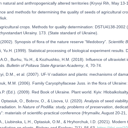
n natural and anthropogenically altered territories (Kryvyi Rih, May 13-
ce and methods for determining the quality of seeds of agricultural cro
iuk.
gricultural crops. Methods for quality determination: DSTU4138-2002 (2
yvstandart Ukrainy. 173. (State standard of Ukraine).
I. (2002). Synopsis of flora of the nature reserve “Medobory”.
Scientific 
, Yu.H. (1999). Statistical processing of biological experiment results.
.O., Burhu, Yu.H., & Kozhushko, H.M. (2018). Influence of ultraviolet i
eds.
Bulletin of Poltava State Agrarian Academy
, 4, 70-74.
i, D.M., et al. (2007). UF-V radiation and plants: mechanisms of dama
k, M.M. (2006). Family Caryophyllaceae Juss. in the flora of Ukraine:
.P. (Ed.). (2009). Red Book of Ukraine. Plant world. Kyiv: Hlobalkolsalt
 Optasiuk, O., Bobrov, O., & Lisova, U. (2020). Analysis of seed viabil
 radiation. In
Nature of Podillia: study, problems of preservation
, dedica
: materials of scientific-practical conference (Hrymailiv, August 20-21
., Liubinska, L.H., Optasiuk, O.M., & Hryhorchuk, I.D. (2021). Modern t
t radiation on plants.
Biology and Ecology
, 7(1), 56-63.
https://doi.org/