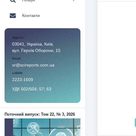
Контакти
Адреса
03041, Україна, Київ,
вул. Героїв Оборони, 15
Email
sr@scireports.com.ua
e-ISSN
2223-1609
УДК 502/504; 57; 63
Поточний випуск: Том 22, № 3, 2026