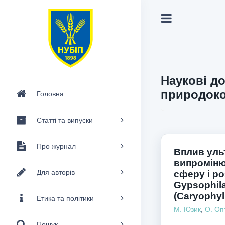
Наукові до
природоко
Головна
Статті та випуски
Про журнал
Вплив уль
випроміню
Для авторів
сферу і р
Gypsophila
(Caryophyl
Етика та політики
М. Юзик
,
О. Оп
Пошук