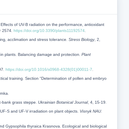
). Effects of UV-B radiation on the performance, antioxidant
er 2574.
https://doi.org/10.3390/plants11192574
.
ing, acclimation and stress tolerance.
Stress Biology
, 2,
s in plants. Balancing damage and protection.
Plant
97.
https://doi.org/10.1016/s0968-4328(01)00011-7
.
ctical training. Section “Determination of pollen and embryo
umka.
ht-bank grass steppe.
Ukrainian Botanical Journal
, 4, 15-19.
 UF-S and UF-V irradiation on plant objects.
Visnyk NAU.
and Gypsophila thyraica Krasnova. Ecological and biological