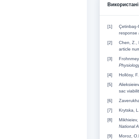
Використані
Çetinbaş-G
response 
Chen, Z., 
article n
Frohnmeyer
Physiolog
Hollósy, F.
Alieksieie
sac viabil
Zaverukha,
Krytska, L
Mikhieiev,
National A
Moroz, O.M