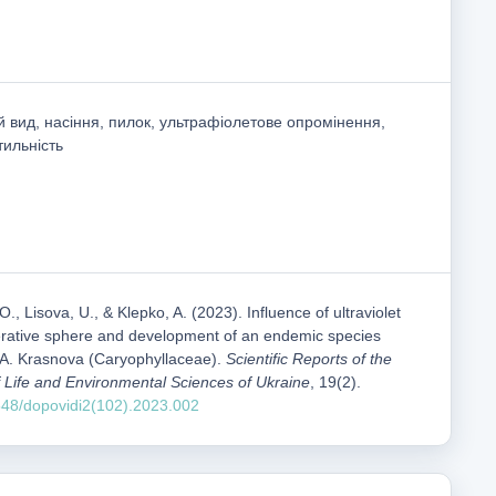
й вид, насіння, пилок, ультрафіолетове опромінення,
тильність
., Lisova, U., & Klepko, A. (2023). Influence of ultraviolet
erative sphere and development of an endemic species
 A. Krasnova (Caryophyllaceae).
Scientific Reports of the
of Life and Environmental Sciences of Ukraine
, 19(2).
1548/dopovidi2(102).2023.002